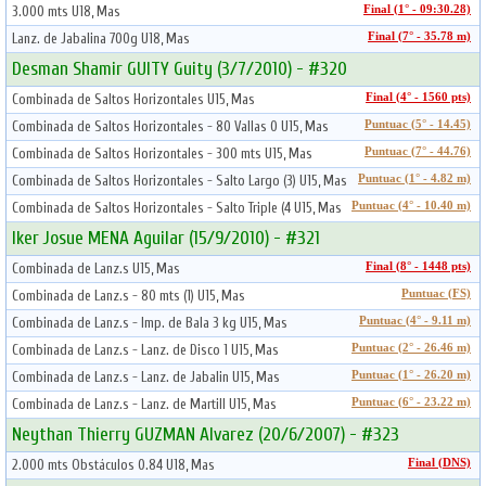
3.000 mts U18, Mas
Final (1° - 09:30.28)
Lanz. de Jabalina 700g U18, Mas
Final (7° - 35.78 m)
Desman Shamir GUITY Guity (3/7/2010) - #320
Combinada de Saltos Horizontales U15, Mas
Final (4° - 1560 pts)
Combinada de Saltos Horizontales - 80 Vallas 0 U15, Mas
Puntuac (5° - 14.45)
Combinada de Saltos Horizontales - 300 mts U15, Mas
Puntuac (7° - 44.76)
Combinada de Saltos Horizontales - Salto Largo (3) U15, Mas
Puntuac (1° - 4.82 m)
Combinada de Saltos Horizontales - Salto Triple (4 U15, Mas
Puntuac (4° - 10.40 m)
Iker Josue MENA Aguilar (15/9/2010) - #321
Combinada de Lanz.s U15, Mas
Final (8° - 1448 pts)
Combinada de Lanz.s - 80 mts (1) U15, Mas
Puntuac (FS)
Combinada de Lanz.s - Imp. de Bala 3 kg U15, Mas
Puntuac (4° - 9.11 m)
Combinada de Lanz.s - Lanz. de Disco 1 U15, Mas
Puntuac (2° - 26.46 m)
Combinada de Lanz.s - Lanz. de Jabalin U15, Mas
Puntuac (1° - 26.20 m)
Combinada de Lanz.s - Lanz. de Martill U15, Mas
Puntuac (6° - 23.22 m)
Neythan Thierry GUZMAN Alvarez (20/6/2007) - #323
2.000 mts Obstáculos 0.84 U18, Mas
Final (DNS)