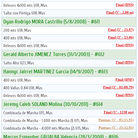
Relevos 4x100 mts U18, Mas
Final (DNS)
Salto con Pértiga U18, Mas
Final (5° - 2.80 m)
Dyan Rodrigo MORA Castrillo (5/8/2008) - #611
200 mts U18, Mas
Final (5° - 23.97)
400 mts U18, Mas
Final (3° - 53.46)
Relevos 4x100 mts U18, Mas
Final (DNS)
Gerald Alberto JIMENEZ Torres (31/1/2003) - #612
Salto Alto U23, Mas
Final (DNS)
Hannyc Jairrel MARTINEZ Garcia (14/9/2007) - #613
400 mts U18, Mas
Final (DNF)
400 Vallas 0.84 U18, Mas
Final (3° - 01:00.79)
Relevos 4x100 mts U18, Mas
Final (DNS)
Jeremy Caleb SOLANO Molina (30/10/2011) - #614
Combinada de Marcha U15, Mas
Final (5° - 1230 pts)
Combinada de Marcha - 1.000 mts Marcha (1) U15, Mas
Puntuac (5° - 05:15.95)
Combinada de Marcha - 4.000 mts Marcha (2) U15, Mas
Puntuac (5° - 25:52.95)
Marcos Esmeyber GRIJALBA Valencia (28/3/2008) - #616