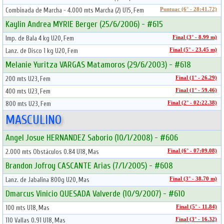
Combinada de Marcha - 4.000 mts Marcha (2) U15, Fem
Puntuac (6° - 28:41.72)
Kaylin Andrea MYRIE Berger (25/6/2006) - #615
Imp. de Bala 4 kg U20, Fem
Final (3° - 8.99 m)
Lanz. de Disco 1 kg U20, Fem
Final (5° - 23.45 m)
Melanie Yuritza VARGAS Matamoros (29/6/2003) - #618
200 mts U23, Fem
Final (1° - 26.29)
400 mts U23, Fem
Final (1° - 59.46)
800 mts U23, Fem
Final (2° - 02:22.38)
MASCULINO
Angel Josue HERNANDEZ Saborio (10/1/2008) - #606
2.000 mts Obstáculos 0.84 U18, Mas
Final (6° - 07:09.08)
Brandon Jofroy CASCANTE Arias (7/1/2005) - #608
Lanz. de Jabalina 800g U20, Mas
Final (3° - 38.70 m)
Dmarcus Vinicio QUESADA Valverde (10/9/2007) - #610
100 mts U18, Mas
Final (5° - 11.84)
110 Vallas 0.91 U18, Mas
Final (3° - 16.32)