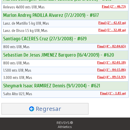
Relevos 4x100 mts U18, Mas
Final (2° - 46.73)
Marlon Andrey PADILLA Alvarez (7/2/2009) - #617
Lanz. de Martillo 5 kg U18, Mas
Final (2° - 42.43 m)
Lanz. de Disco 1.5 kg U18, Mas
Final (5° - 32.40 m)
Santiago CACERES Cruz (27/3/2008) - #619
800 mts U18, Mas
Final (4° - 02:04.65)
Sebastian De Jesus JIMENEZ Barquero (16/4/2009) - #620
800 mts U18, Mas
Final (1° - 02:01.18)
1.500 mts U18, Mas
Final (1° - 04:15.06)
3.000 mts U18, Mas
Final (4° - 09:51.93)
Sheymark Isaac RAMIREZ Dennis (9/1/2004) - #621
Salto Alto U23, Mas
Final (1° - 1.85 m)
Regresar
REVSYS ®
Athletics