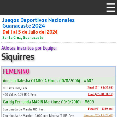
Juegos Deportivos Nacionales
Guanacaste 2024
Del 1 al 5 de Julio del 2024
Santa Cruz, Guanacaste
Atletas inscritos por Equipo:
Siquirres
FEMENINO
Angelin Daleska OTAROLA Flores (10/8/2006) - #607
800 mts U20, Fem
Final (5° - 02:35.81)
400 Vallas 0.76 U20, Fem
Final (2° - 01:11.12)
Caridy Fernanda MARIN Martinez (19/9/2010) - #609
Combinada de Marcha U15, Fem
Final (6° - 1380 pts)
Combinada de Marcha - 1.000 mts Marcha (1) U15, Fem
Puntuac (6° - 05:29.40)