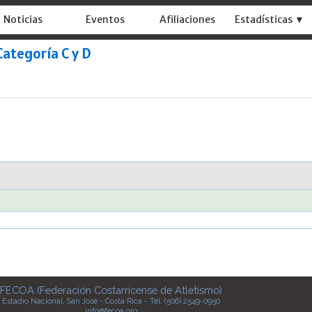
Noticias
Eventos
Afiliaciones
Estadísticas ▼
ategoría C y D
FECOA (Federación Costarricense de Atletismo)
Estadio Nacional, San José - Costa Rica - Tel. (506) 2549-0950
info@fecoa.org