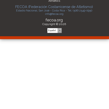
Athletics
FECOA (Federación Costarricense de Atletismo)
Estadio Nacional, San José - Costa Rica - Tel. (506) 2549-0950
info@fecoa.org
fecoa.org
Copyright © 2026