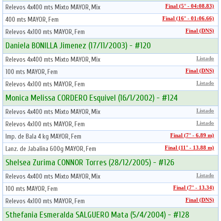
Relevos 4x400 mts Mixto MAYOR, Mix
Final (5° - 04:08.83)
400 mts MAYOR, Fem
Final (16° - 01:06.66)
Relevos 4x100 mts MAYOR, Fem
Final (DNS)
Daniela BONILLA Jimenez (17/11/2003) - #120
Relevos 4x400 mts Mixto MAYOR, Mix
Listado
100 mts MAYOR, Fem
Final (DNS)
Relevos 4x100 mts MAYOR, Fem
Listado
Monica Melissa CORDERO Esquivel (16/1/2002) - #124
Relevos 4x400 mts Mixto MAYOR, Mix
Listado
Relevos 4x100 mts MAYOR, Fem
Listado
Imp. de Bala 4 kg MAYOR, Fem
Final (7° - 6.89 m)
Lanz. de Jabalina 600g MAYOR, Fem
Final (11° - 13.88 m)
Shelsea Zurima CONNOR Torres (28/12/2005) - #126
Relevos 4x400 mts Mixto MAYOR, Mix
Listado
100 mts MAYOR, Fem
Final (7° - 13.34)
Relevos 4x100 mts MAYOR, Fem
Final (DNS)
Sthefania Esmeralda SALGUERO Mata (5/4/2004) - #128