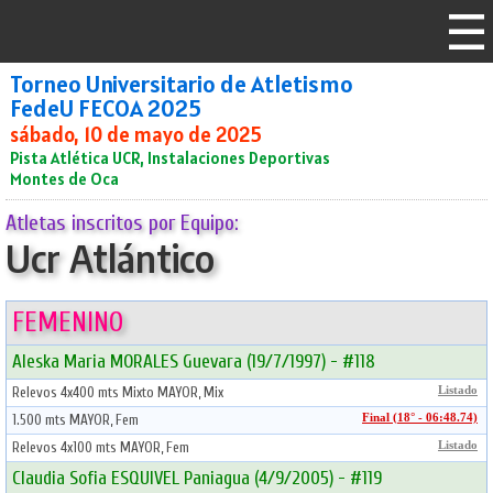
Torneo Universitario de Atletismo
FedeU FECOA 2025
sábado, 10 de mayo de 2025
Pista Atlética UCR, Instalaciones Deportivas
Montes de Oca
Atletas inscritos por Equipo:
Ucr Atlántico
FEMENINO
Aleska Maria MORALES Guevara (19/7/1997) - #118
Relevos 4x400 mts Mixto MAYOR, Mix
Listado
1.500 mts MAYOR, Fem
Final (18° - 06:48.74)
Relevos 4x100 mts MAYOR, Fem
Listado
Claudia Sofia ESQUIVEL Paniagua (4/9/2005) - #119