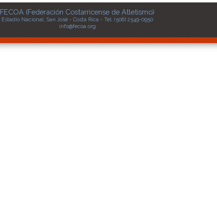
FECOA (Federación Costarricense de Atletismo)
Estadio Nacional, San José - Costa Rica - Tel. (506) 2549-0950
info@fecoa.org