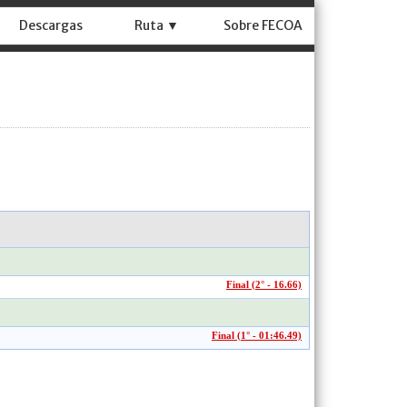
Descargas
Ruta ▼
Sobre FECOA
Final (2° - 16.66)
Final (1° - 01:46.49)