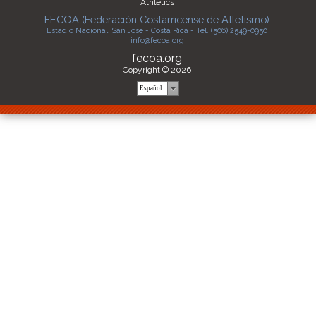
Athletics
FECOA (Federación Costarricense de Atletismo)
Estadio Nacional, San José - Costa Rica - Tel. (506) 2549-0950
info@fecoa.org
fecoa.org
Copyright © 2026