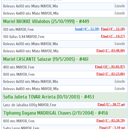
Relevos 4x100 mts Mixto MAYOR, Mix
Listado
Relevos 4x400 mts Mixto MAYOR, Mix
Listado
Mariel BROKKE Villalobos (25/10/1999) - #449
100 mts MAYOR, Fem
Semif (4° - 12.38)
Final (4° - 12.18)
100 Vallas 0.84 MAYOR, Fem
Final (2° - 14.17)
Relevos 4x100 mts Mixto MAYOR, Mix
Listado
Relevos 4x400 mts Mixto MAYOR, Mix
Final (1° - 03:40.90)
Mariel CASCANTE Salazar (19/5/2005) - #461
400 mts MAYOR, Fem
Final (11° - 01:01.97)
800 mts MAYOR, Fem
Final (3° - 02:23.86)
Relevos 4x100 mts Mixto MAYOR, Mix
Listado
Relevos 4x400 mts Mixto MAYOR, Mix
Listado
Sofia Julieta TOVAR Arrieta (10/11/2003) - #453
Lanz. de Jabalina 600g MAYOR, Fem
Final (5° - 30.77 m)
Tiphanny Dayana MADRIGAL Chaves (2/11/2004) - #456
800 mts MAYOR, Fem
Final (1° - 02:20.78)
Salto Largo MAYOR, Fem
Final (3° - 5.10 m)