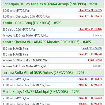
Chrisdyala De Los Angeles MORAGA Arroyo (6/8/1998) - #294
5.000 mts MAYOR, Fem
Final (5° - 20:12.57)
3.000 mts Obstáculos 0.76 MAYOR, Fem
Final (3° - 12:14.71)
Kembry GONG Feng (17/1/2004) - #519
400 Vallas 0.76 MAYOR, Fem
Final (6° - 01:16.18)
Relevos 4x400 mts Mixto MAYOR, Mix
Listado
Kendra Sherina VALLADARES Morales (10/11/2006) - #465
200 mts MAYOR, Fem
Semif (9° - 27.09)
400 mts MAYOR, Fem
Final (9° - 01:01.33)
Relevos 4x100 mts Mixto MAYOR, Mix
Final (DNS)
Relevos 4x400 mts Mixto MAYOR, Mix
Listado
Loriana Sofia VILLALOBOS Quiros (28/9/2003) - #297
5.000 mts MAYOR, Fem
Final (3° - 19:49.17)
3.000 mts Obstáculos 0.76 MAYOR, Fem
Final (2° - 12:05.08)
Maria Nellys CHAVES Madrigal (31/3/2003) - #296
5.000 mts MAYOR, Fem
Final (1° - 18:17.35)
3.000 mts Obstáculos 0.76 MAYOR, Fem
Final (1° - 11:00.14)