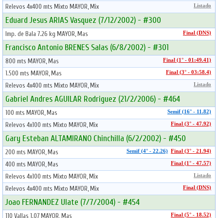
Relevos 4x400 mts Mixto MAYOR, Mix
Listado
Eduard Jesus ARIAS Vasquez (7/12/2002) - #300
Imp. de Bala 7.26 kg MAYOR, Mas
Final (DNS)
Francisco Antonio BRENES Salas (6/8/2002) - #301
800 mts MAYOR, Mas
Final (1° - 01:49.41)
1.500 mts MAYOR, Mas
Final (3° - 03:58.4)
Relevos 4x400 mts Mixto MAYOR, Mix
Listado
Gabriel Andres AGUILAR Rodriguez (21/2/2006) - #464
100 mts MAYOR, Mas
Semif (16° - 11.82)
Relevos 4x100 mts Mixto MAYOR, Mix
Final (3° - 47.92)
Gary Esteban ALTAMIRANO Chinchilla (6/2/2002) - #450
200 mts MAYOR, Mas
Semif (4° - 22.26)
Final (3° - 21.94)
400 mts MAYOR, Mas
Final (1° - 47.57)
Relevos 4x100 mts Mixto MAYOR, Mix
Listado
Relevos 4x400 mts Mixto MAYOR, Mix
Final (DNS)
Joao FERNANDEZ Ulate (7/7/2004) - #454
110 Vallas 1.07 MAYOR, Mas
Final (5° - 18.52)