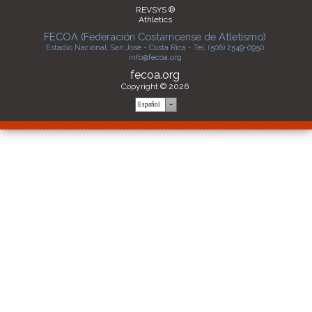
REVSYS ®
Athletics
FECOA (Federación Costarricense de Atletismo)
Estadio Nacional, San José - Costa Rica - Tel. (506) 2549-0950
info@fecoa.org
fecoa.org
Copyright © 2026