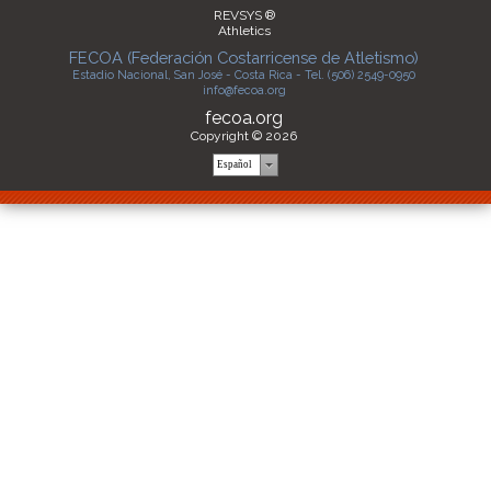
REVSYS ®
Athletics
FECOA (Federación Costarricense de Atletismo)
Estadio Nacional, San José - Costa Rica - Tel. (506) 2549-0950
info@fecoa.org
fecoa.org
Copyright © 2026