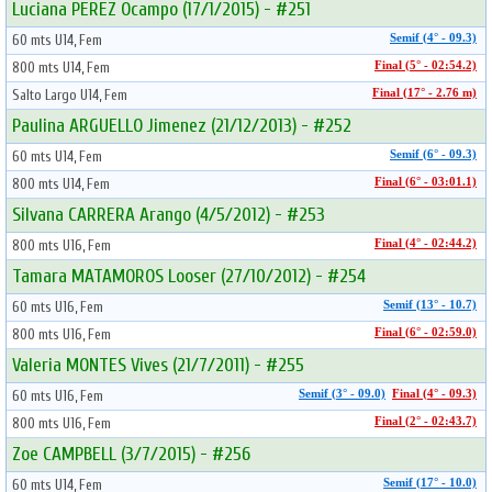
Luciana PEREZ Ocampo (17/1/2015) - #251
60 mts U14, Fem
Semif (4° - 09.3)
800 mts U14, Fem
Final (5° - 02:54.2)
Salto Largo U14, Fem
Final (17° - 2.76 m)
Paulina ARGUELLO Jimenez (21/12/2013) - #252
60 mts U14, Fem
Semif (6° - 09.3)
800 mts U14, Fem
Final (6° - 03:01.1)
Silvana CARRERA Arango (4/5/2012) - #253
800 mts U16, Fem
Final (4° - 02:44.2)
Tamara MATAMOROS Looser (27/10/2012) - #254
60 mts U16, Fem
Semif (13° - 10.7)
800 mts U16, Fem
Final (6° - 02:59.0)
Valeria MONTES Vives (21/7/2011) - #255
60 mts U16, Fem
Semif (3° - 09.0)
Final (4° - 09.3)
800 mts U16, Fem
Final (2° - 02:43.7)
Zoe CAMPBELL (3/7/2015) - #256
60 mts U14, Fem
Semif (17° - 10.0)