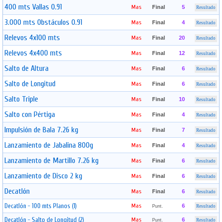
400 mts Vallas 0.91
Mas
Final
5
Resultado
3.000 mts Obstáculos 0.91
Mas
Final
4
Resultado
Relevos 4x100 mts
Mas
Final
20
Resultado
Relevos 4x400 mts
Mas
Final
12
Resultado
Salto de Altura
Mas
Final
6
Resultado
Salto de Longitud
Mas
Final
6
Resultado
Salto Triple
Mas
Final
10
Resultado
Salto con Pértiga
Mas
Final
4
Resultado
Impulsión de Bala 7.26 kg
Mas
Final
7
Resultado
Lanzamiento de Jabalina 800g
Mas
Final
4
Resultado
Lanzamiento de Martillo 7.26 kg
Mas
Final
6
Resultado
Lanzamiento de Disco 2 kg
Mas
Final
6
Resultado
Decatlón
Mas
Final
6
Resultado
Decatlón - 100 mts Planos (1)
Mas
6
Punt.
Resultado
Decatlón - Salto de Longitud (2)
Mas
6
Punt.
Resultado