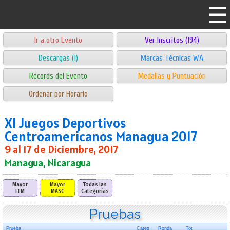
Ir a otro Evento
Ver Inscritos (194)
Descargas (1)
Marcas Técnicas WA
Récords del Evento
Medallas y Puntuación
Ordenar por Horario
XI Juegos Deportivos
Centroamericanos Managua 2017
9 al 17 de Diciembre, 2017
Managua, Nicaragua
Mayor
Mayor
Todas las
FEM
MASC
Categorías
Pruebas
Prueba
Categ
Ronda
Tot