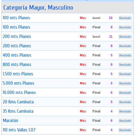
Categoría Mayor, Masculino
100 mts Planos
Mas
10
Semif.
Resultado
100 mts Planos
Mas
Final
8
Resultado
200 mts Planos
Mas
11
Semif.
Resultado
200 mts Planos
Mas
Final
8
Resultado
400 mts Planos
Mas
Final
5
Resultado
800 mts Planos
Mas
Final
8
Resultado
1.500 mts Planos
Mas
Final
5
Resultado
5.000 mts Planos
Mas
Final
5
Resultado
10.000 mts Planos
Mas
Final
6
Resultado
20 Kms Caminata
Mas
Final
5
Resultado
35 Kms Caminata
Mas
Final
4
Resultado
Maratón
Mas
Final
6
Resultado
110 mts Vallas 1.07
Mas
Final
4
Resultado