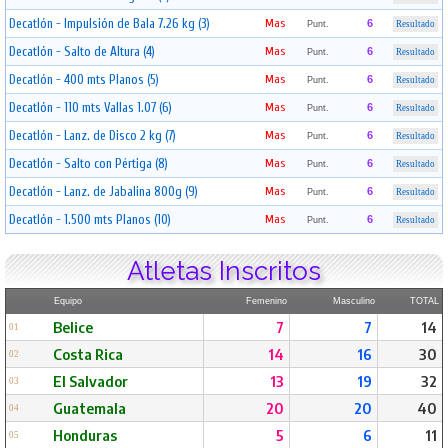
Decatlón - Impulsión de Bala 7.26 kg (3)
Mas
6
Punt.
Resultado
Decatlón - Salto de Altura (4)
Mas
6
Punt.
Resultado
Decatlón - 400 mts Planos (5)
Mas
6
Punt.
Resultado
Decatlón - 110 mts Vallas 1.07 (6)
Mas
6
Punt.
Resultado
Decatlón - Lanz. de Disco 2 kg (7)
Mas
6
Punt.
Resultado
Decatlón - Salto con Pértiga (8)
Mas
6
Punt.
Resultado
Decatlón - Lanz. de Jabalina 800g (9)
Mas
6
Punt.
Resultado
Decatlón - 1.500 mts Planos (10)
Mas
6
Punt.
Resultado
Atletas Inscritos
Equipo
Femenino
Masculino
TOTAL
Belice
7
7
14
01
Costa Rica
14
16
30
02
El Salvador
13
19
32
03
Guatemala
20
20
40
04
Honduras
5
6
11
05