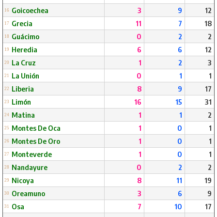
Goicoechea
3
9
12
16
Grecia
11
7
18
17
Guácimo
0
2
2
18
Heredia
6
6
12
19
La Cruz
1
2
3
20
La Unión
0
1
1
21
Liberia
8
9
17
22
Limón
16
15
31
23
Matina
1
1
2
24
Montes De Oca
1
0
1
25
Montes De Oro
1
0
1
26
Monteverde
1
0
1
27
Nandayure
0
2
2
28
Nicoya
8
11
19
29
Oreamuno
3
6
9
30
Osa
7
10
17
31