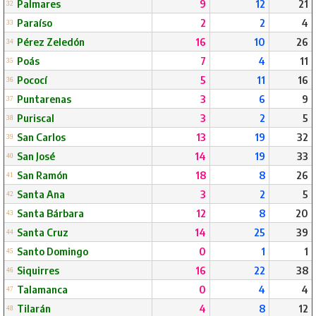
Palmares
9
12
21
32
Paraíso
2
2
4
33
Pérez Zeledón
16
10
26
34
Poás
7
4
11
35
Pococí
5
11
16
36
Puntarenas
3
6
9
37
Puriscal
3
2
5
38
San Carlos
13
19
32
39
San José
14
19
33
40
San Ramón
18
8
26
41
Santa Ana
3
2
5
42
Santa Bárbara
12
8
20
43
Santa Cruz
14
25
39
44
Santo Domingo
0
1
1
45
Siquirres
16
22
38
46
Talamanca
0
4
4
47
Tilarán
4
8
12
48