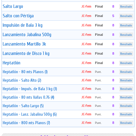
Salto Largo
JC-Fem
Final
8
Resultado
Salto con Pértiga
JC-Fem
Final
5
Resultado
Impulsión de Bala 3 kg
JC-Fem
Final
8
Resultado
Lanzamiento Jabalina 500g
JC-Fem
Final
8
Resultado
Lanzamiento Martillo 3k
JC-Fem
Final
8
Resultado
Lanzamiento de Disco 1 kg
JC-Fem
Final
8
Resultado
Heptatlón
JC-Fem
Final
8
Resultado
Heptatlón - 80 mts Planos (1)
JC-Fem
8
Punt.
Resultado
Heptatlón - Salto Alto (2)
JC-Fem
8
Punt.
Resultado
Heptatlón - Impuls. de Bala 3 kg (3)
JC-Fem
8
Punt.
Resultado
Heptatlón - 80 mts Vallas 0.76 (4)
JC-Fem
8
Punt.
Resultado
Heptatlón - Salto Largo (5)
JC-Fem
8
Punt.
Resultado
Heptatlón - Lanz. Jabalina 500g (6)
JC-Fem
8
Punt.
Resultado
Heptatlón - 800 mts Planos (7)
JC-Fem
8
Punt.
Resultado