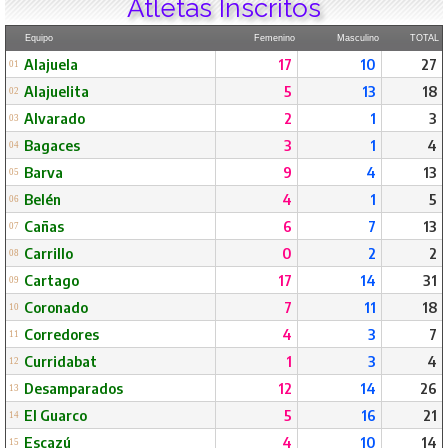
Atletas Inscritos
Equipo
Femenino
Masculino
TOTAL
Alajuela
17
10
27
01
Alajuelita
5
13
18
02
Alvarado
2
1
3
03
Bagaces
3
1
4
04
Barva
9
4
13
05
Belén
4
1
5
06
Cañas
6
7
13
07
Carrillo
0
2
2
08
Cartago
17
14
31
09
Coronado
7
11
18
10
Corredores
4
3
7
11
Curridabat
1
3
4
12
Desamparados
12
14
26
13
El Guarco
5
16
21
14
Escazú
4
10
14
15