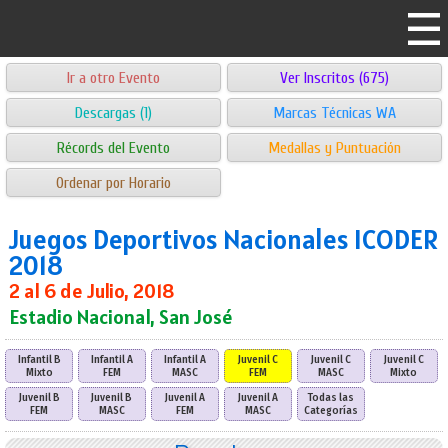
Ir a otro Evento
Ver Inscritos (675)
Descargas (1)
Marcas Técnicas WA
Récords del Evento
Medallas y Puntuación
Ordenar por Horario
Juegos Deportivos Nacionales ICODER
2018
2 al 6 de Julio, 2018
Estadio Nacional, San José
Infantil B
Infantil A
Infantil A
Juvenil C
Juvenil C
Juvenil C
Mixto
FEM
MASC
FEM
MASC
Mixto
Juvenil B
Juvenil B
Juvenil A
Juvenil A
Todas las
FEM
MASC
FEM
MASC
Categorías