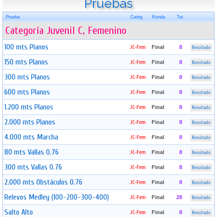
Pruebas
Prueba
Categ
Ronda
Tot
Categoría Juvenil C, Femenino
100 mts Planos
JC-Fem
Final
8
Resultado
150 mts Planos
JC-Fem
Final
8
Resultado
300 mts Planos
JC-Fem
Final
8
Resultado
600 mts Planos
JC-Fem
Final
8
Resultado
1.200 mts Planos
JC-Fem
Final
8
Resultado
2.000 mts Planos
JC-Fem
Final
8
Resultado
4.000 mts Marcha
JC-Fem
Final
8
Resultado
80 mts Vallas 0.76
JC-Fem
Final
8
Resultado
300 mts Vallas 0.76
JC-Fem
Final
8
Resultado
2.000 mts Obstáculos 0.76
JC-Fem
Final
8
Resultado
Relevos Medley (100-200-300-400)
JC-Fem
Final
28
Resultado
Salto Alto
JC-Fem
Final
8
Resultado