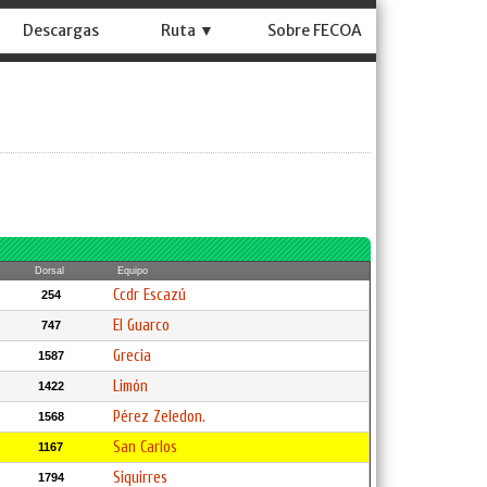
Descargas
Ruta ▼
Sobre FECOA
Dorsal
Equipo
Ccdr Escazú
254
El Guarco
747
Grecia
1587
Limón
1422
Pérez Zeledon.
1568
San Carlos
1167
Siquirres
1794