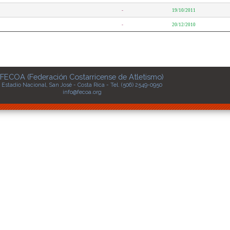
-
19/10/2011
-
20/12/2010
FECOA (Federación Costarricense de Atletismo)
Estadio Nacional, San José - Costa Rica - Tel. (506) 2549-0950
info@fecoa.org