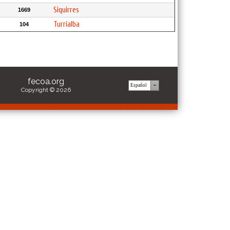
Siquirres
1669
Turrialba
104
fecoa.org
Copyright © 2026