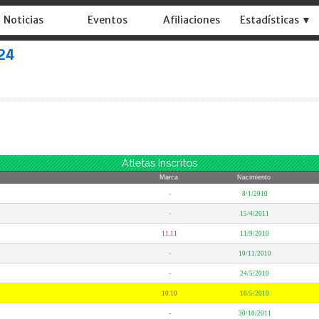
Noticias
Eventos
Afiliaciones
Estadísticas ▼
024
Atletas Inscritos
Marca
Nacimiento
-
8/1/2010
-
15/4/2011
11.11
11/9/2010
-
10/11/2010
-
24/5/2010
10.10
18/5/2010
-
30/10/2011