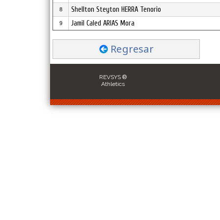
Shellton Steyton HERRA Tenorio
8
Jamil Caled ARIAS Mora
9
Regresar
REVSYS ®
Athletics