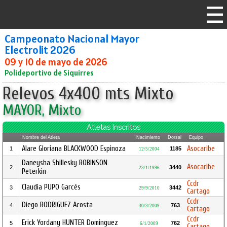
Campeonato Nacional Mayor
Electrolit 2026
09 y 10 de mayo de 2026
Polideportivo de Siquirres
Relevos 4x400 mts Mixto
MAYOR, Mixto
Atletas Inscritos
Nombre del Atleta
Nacimiento
Dorsal
Equipo
Alare Gloriana BLACKWOOD Espinoza
Asocaribe
1
1185
12/5/2004
Daneysha Shillesky ROBINSON
Asocaribe
2
3440
23/1/1996
Peterkin
Ccdr
Claudia PUPO Garcés
3
3442
29/9/2010
Cartago
Ccdr
Diego RODRIGUEZ Acosta
4
763
30/3/2009
Cartago
Ccdr
Erick Yordany HUNTER Dominguez
5
762
6/1/2009
Cartago