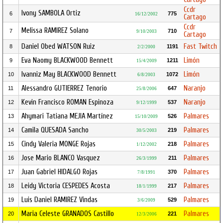
Ccdr
Ivony SAMBOLA Ortiz
6
775
16/12/2002
Cartago
Ccdr
Melissa RAMIREZ Solano
7
710
9/10/2003
Cartago
Daniel Obed WATSON Ruiz
Fast Twitch
8
1191
2/2/2000
Eva Naomy BLACKWOOD Bennett
Limón
9
1211
15/4/2009
Ivanniz May BLACKWOOD Bennett
Limón
10
1072
6/8/2003
Alessandro GUTIERREZ Tenorio
Naranjo
11
647
25/8/2006
Kevin Francisco ROMAN Espinoza
Naranjo
12
537
9/12/1999
Ahymari Tatiana MEJIA Martínez
Palmares
13
526
15/10/2009
Camila QUESADA Sancho
Palmares
14
219
30/5/2003
Cindy Valeria MONGE Rojas
Palmares
15
218
1/12/2002
Jose Mario BLANCO Vasquez
Palmares
16
211
26/3/1999
Juan Gabriel HIDALGO Rojas
Palmares
17
370
7/8/1991
Leidy Victoria CESPEDES Acosta
Palmares
18
217
18/1/1999
Luis Daniel RAMIREZ Vindas
Palmares
19
529
3/6/2009
Maria Celeste GRANADOS Castillo
Palmares
20
221
12/3/2006