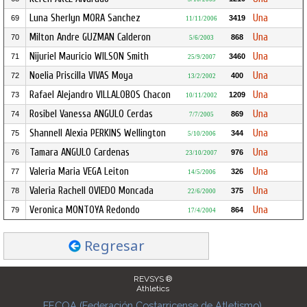
Luna Sherlyn MORA Sanchez
Una
69
3419
11/11/2006
Milton Andre GUZMAN Calderon
Una
70
868
5/6/2003
Nijuriel Mauricio WILSON Smith
Una
71
3460
25/9/2007
Noelia Priscilla VIVAS Moya
Una
72
400
13/2/2002
Rafael Alejandro VILLALOBOS Chacon
Una
73
1209
10/11/2002
Rosibel Vanessa ANGULO Cerdas
Una
74
869
7/7/2005
Shannell Alexia PERKINS Wellington
Una
75
344
5/10/2006
Tamara ANGULO Cardenas
Una
76
976
23/10/2007
Valeria Maria VEGA Leiton
Una
77
326
14/5/2006
Valeria Rachell OVIEDO Moncada
Una
78
375
22/6/2000
Veronica MONTOYA Redondo
Una
79
864
17/4/2004
Regresar
REVSYS ®
Athletics
FECOA (Federación Costarricense de Atletismo)