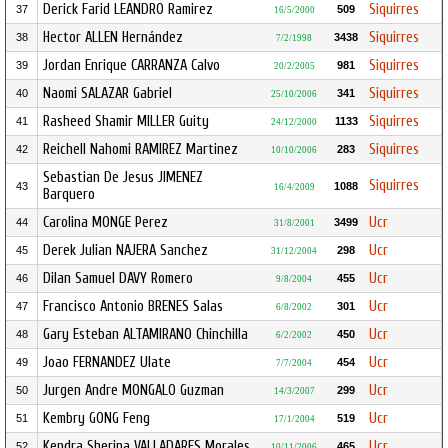
Derick Farid LEANDRO Ramirez
Siquirres
37
509
16/5/2000
Hector ALLEN Hernández
Siquirres
38
3438
7/2/1998
Jordan Enrique CARRANZA Calvo
Siquirres
39
981
20/2/2005
Naomi SALAZAR Gabriel
Siquirres
40
341
25/10/2006
Rasheed Shamir MILLER Guity
Siquirres
41
1133
24/12/2000
Reichell Nahomi RAMIREZ Martinez
Siquirres
42
283
10/10/2006
Sebastian De Jesus JIMENEZ
Siquirres
43
1088
16/4/2009
Barquero
Carolina MONGE Perez
Ucr
44
3499
31/8/2001
Derek Julian NAJERA Sanchez
Ucr
45
298
31/12/2004
Dilan Samuel DAVY Romero
Ucr
46
455
9/8/2004
Francisco Antonio BRENES Salas
Ucr
47
301
6/8/2002
Gary Esteban ALTAMIRANO Chinchilla
Ucr
48
450
6/2/2002
Joao FERNANDEZ Ulate
Ucr
49
454
7/7/2004
Jurgen Andre MONGALO Guzman
Ucr
50
299
14/3/2007
Kembry GONG Feng
Ucr
51
519
17/1/2004
Kendra Sherina VALLADARES Morales
Ucr
52
465
10/11/2006