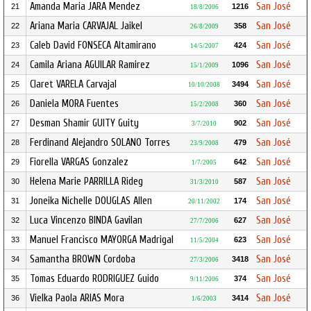
Amanda Maria JARA Mendez
San José
21
1216
18/8/2006
Ariana Maria CARVAJAL Jaikel
San José
22
358
26/8/2009
Caleb David FONSECA Altamirano
San José
23
424
14/5/2007
Camila Ariana AGUILAR Ramirez
San José
24
1096
15/1/2009
Claret VARELA Carvajal
San José
25
3494
10/10/2008
Daniela MORA Fuentes
San José
26
360
15/2/2008
Desman Shamir GUITY Guity
San José
27
902
3/7/2010
Ferdinand Alejandro SOLANO Torres
San José
28
479
23/9/2008
Fiorella VARGAS Gonzalez
San José
29
642
1/7/2005
Helena Marie PARRILLA Rideg
San José
30
587
31/3/2010
Joneika Nichelle DOUGLAS Allen
San José
31
174
20/11/2002
Luca Vincenzo BINDA Gavilan
San José
32
627
27/7/2006
Manuel Francisco MAYORGA Madrigal
San José
33
623
11/5/2004
Samantha BROWN Cordoba
San José
34
3418
27/3/2006
Tomas Eduardo RODRIGUEZ Guido
San José
35
374
9/11/2006
Vielka Paola ARIAS Mora
San José
36
3414
1/6/2003