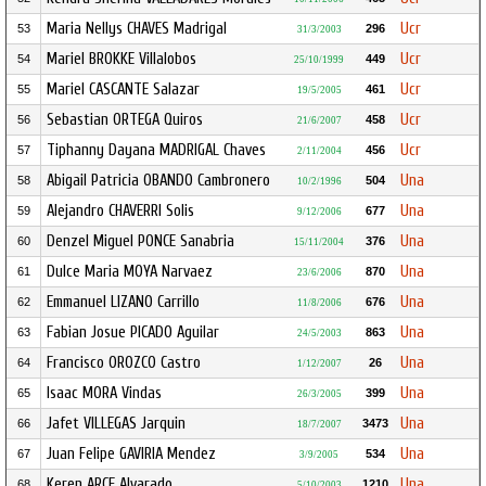
Maria Nellys CHAVES Madrigal
Ucr
53
296
31/3/2003
Mariel BROKKE Villalobos
Ucr
54
449
25/10/1999
Mariel CASCANTE Salazar
Ucr
55
461
19/5/2005
Sebastian ORTEGA Quiros
Ucr
56
458
21/6/2007
Tiphanny Dayana MADRIGAL Chaves
Ucr
57
456
2/11/2004
Abigail Patricia OBANDO Cambronero
Una
58
504
10/2/1996
Alejandro CHAVERRI Solis
Una
59
677
9/12/2006
Denzel Miguel PONCE Sanabria
Una
60
376
15/11/2004
Dulce Maria MOYA Narvaez
Una
61
870
23/6/2006
Emmanuel LIZANO Carrillo
Una
62
676
11/8/2006
Fabian Josue PICADO Aguilar
Una
63
863
24/5/2003
Francisco OROZCO Castro
Una
64
26
1/12/2007
Isaac MORA Vindas
Una
65
399
26/3/2005
Jafet VILLEGAS Jarquin
Una
66
3473
18/7/2007
Juan Felipe GAVIRIA Mendez
Una
67
534
3/9/2005
Keren ARCE Alvarado
Una
68
1210
5/10/2003