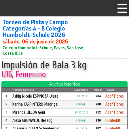
Torneo de Pista y Campo
Categorías A - B Colegio
Humboldt-Schule 2026
sábado, 06 de junio de 2026
Colegio Humboldt-Schule, Pavas, San José,
Costa Rica
Impulsión de Bala 3 kg
U16, Femenino
Atletas Inscritos
Nombre del Atleta
Nacimiento
Dorsal
Equipo
Ashly Nicole ESPINOZA Ulate
Adaf Flores
1
204
19/8/2012
Karina CARPINTERO Madrigal
Adaf Flores
2
208
8/4/2011
Miranda ULLOA Goñi
Adaf Flores
3
212
15/12/2012
Alexa GRUNWEDL Herzog
Humboldt
4
236
8/8/2011
Anamaria ALLEN Schonberger
Humboldt
5
257
26/1/2011