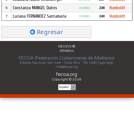
Constanza MANGEL Quiros
Humboldt
6
238
2/3/2012
Luciana FERNANDEZ Santamaria
Humboldt
7
240
2/1/2011
Regresar
REVSYS ®
Athletics
FECOA (Federación Costarricense de Atletismo)
Estadio Nacional, San José - Costa Rica - Tel. (506) 2549-0950
info@fecoa.org
fecoa.org
Copyright © 2026