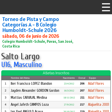
Torneo de Pista y Campo
Categorías A - B Colegio
Humboldt-Schule 2026
sábado, 06 de junio de 2026
Colegio Humboldt-Schule, Pavas, San José,
Costa Rica
Salto Largo
U16, Masculino
Atletas Inscritos
Nombre del Atleta
Nacimiento
Dorsal
Equipo
Iker Francisco LOPEZ Blandon
Adaf Flores
1
206
23/4/2012
Jayden Alexander GORDON Gordon
Adaf Flores
2
207
16/3/2012
Mattias CARVAJAL Medina
Adaf Flores
3
211
18/11/2012
Angel Jafeth CAMPOS Loza
Alajuelita 2001
4
217
27/9/2012
Ian Yael ANGULO Araya
Alajuelita 2001
5
219
26/10/2012