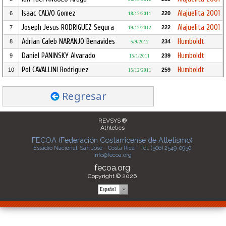
Isaac CALVO Gomez
Alajuelita 2001
6
220
18/12/2011
Joseph Jesus RODRIGUEZ Segura
Alajuelita 2001
7
222
19/12/2012
Adrian Caleb NARANJO Benavides
Humboldt
8
234
5/9/2012
Daniel PANINSKY Alvarado
Humboldt
9
239
15/1/2011
Pol CAVALLINI Rodriguez
Humboldt
10
259
15/12/2011
Regresar
REVSYS ®
Athletics
FECOA (Federación Costarricense de Atletismo)
Estadio Nacional, San José - Costa Rica - Tel. (506) 2549-0950
info@fecoa.org
fecoa.org
Copyright © 2026