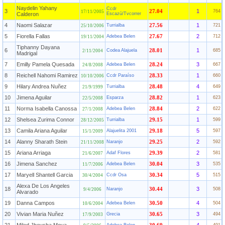
Naydelin Yahany
Ccdr
3
1
27.04
764
17/11/2005
Calderon
Escazú/Tvcorrer
4
Naomi Salazar
1
Turrialba
27.56
721
25/10/2006
5
Fiorella Fallas
2
Adebea Belen
27.67
712
19/11/2004
Tiphanny Dayana
6
1
Codea Alajuela
28.01
685
2/11/2004
Madrigal
7
Emilly Pamela Quesada
3
Adebea Belen
28.24
667
24/8/2008
8
Reichell Nahomi Ramirez
1
Ccdr Paraíso
28.33
660
10/10/2006
9
Hilary Andrea Nuñez
4
Turrialba
28.48
649
21/9/1999
10
Jimena Aguilar
1
Esparza
28.82
623
22/5/2008
11
Norma Isabella Canossa
2
Adebea Belen
28.84
622
27/1/2008
12
Shelsea Zurima Connor
1
Turrialba
29.15
599
28/12/2005
13
Camila Ariana Aguilar
5
Alajuelita 2001
29.18
597
15/1/2009
14
Alanny Sharath Stein
2
Naranjo
29.25
592
21/11/2008
15
Ariana Arriaga
2
Adaf Flores
29.39
581
21/6/2007
16
Jimena Sanchez
3
Adebea Belen
30.04
535
11/7/2006
17
Maryell Shantell Garcia
5
Ccdr Osa
30.34
515
30/4/2004
Alexa De Los Angeles
18
3
Naranjo
30.44
508
9/4/2006
Alvarado
19
Danna Campos
4
Adebea Belen
30.50
504
10/6/2004
20
Vivian Maria Nuñez
3
Grecia
30.65
494
17/9/2003