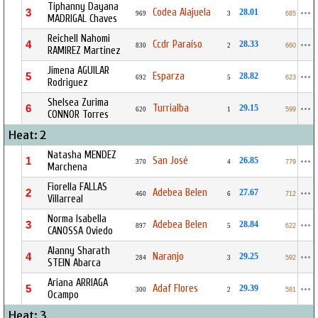
Tiphanny Dayana
Codea Alajuela
3
28.01
969
3
685
MADRIGAL Chaves
Reichell Nahomi
Ccdr Paraíso
4
28.33
830
2
660
RAMIREZ Martinez
Jimena AGUILAR
Esparza
5
28.82
692
5
623
Rodriguez
Shelsea Zurima
Turrialba
6
29.15
620
1
599
CONNOR Torres
Heat: 2
Natasha MENDEZ
San José
1
26.85
370
4
779
Marchena
Fiorella FALLAS
Adebea Belen
2
27.67
460
6
712
Villarreal
Norma Isabella
Adebea Belen
3
28.84
897
5
622
CANOSSA Oviedo
Alanny Sharath
Naranjo
4
29.25
284
3
592
STEIN Abarca
Ariana ARRIAGA
Adaf Flores
5
29.39
300
2
581
Ocampo
Heat: 3