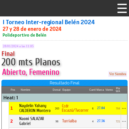
I Torneo Inter-regional Belén 2024
27 y 28 de enero de 2024
Polideportivo de Belén
28/01/2024 a las 11:05
Final
200 mts Planos
Abierto, Femenino
Ver Siembra
Resultado Final
Pts
Pos
Nombre
Dorsal
Equipo
Carril
Marca
Viento
WA
Heat: 1
Naydelin Yahany
Ccdr
1
27.04
263
6
764
Escazú/Tvcorrer
CALDERON Montero
Naomi SALAZAR
Turrialba
2
27.56
98
4
721
Gabriel