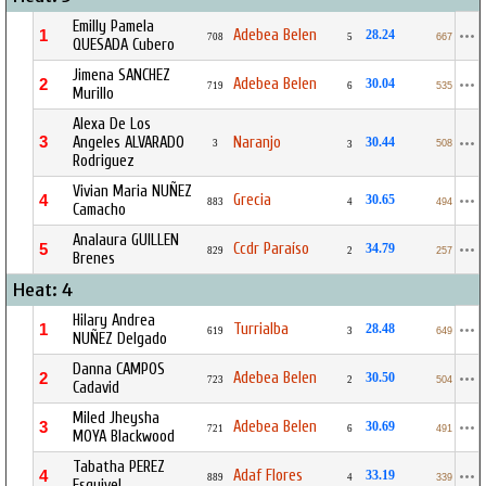
Emilly Pamela
Adebea Belen
1
28.24
708
5
667
QUESADA Cubero
Jimena SANCHEZ
Adebea Belen
2
30.04
719
6
535
Murillo
Alexa De Los
3
Angeles ALVARADO
Naranjo
30.44
3
508
3
Rodriguez
Vivian Maria NUÑEZ
Grecia
4
30.65
883
4
494
Camacho
Analaura GUILLEN
Ccdr Paraíso
5
34.79
829
2
257
Brenes
Heat: 4
Hilary Andrea
Turrialba
1
28.48
619
3
649
NUÑEZ Delgado
Danna CAMPOS
Adebea Belen
2
30.50
723
2
504
Cadavid
Miled Jheysha
Adebea Belen
3
30.69
721
6
491
MOYA Blackwood
Tabatha PEREZ
Adaf Flores
4
33.19
889
4
339
Esquivel