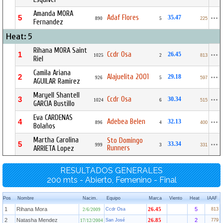
Amanda MORA
Adaf Flores
5
35.47
890
5
225
Fernandez
Heat: 5
Rihana MORA Saint
Ccdr Osa
1
26.45
1025
2
813
Riel
Camila Ariana
Alajuelita 2001
2
29.18
926
5
597
AGUILAR Ramirez
Maryell Shantell
Ccdr Osa
3
30.34
1024
6
515
GARCIA Bustillo
Eva CARDENAS
Adebea Belen
4
32.13
896
4
400
Bolaños
Martha Carolina
Sto Domingo
5
33.34
999
3
331
Runners
ARRIETA Lopez
RESULTADOS GENERALES
200 mts - Abierto, Femenino - Final
Pos
Nombre
Nacim.
Equipo
Marca
Viento
Heat
IAAF
1
Rihana Mora
5
Ccdr Osa
26.45
813
2/6/2009
2
Natasha Mendez
2
San José
26.85
779
17/12/2004