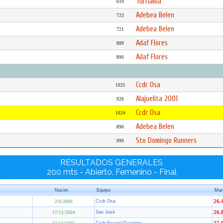
Turrialba
619
Adebea Belen
723
Adebea Belen
721
Adaf Flores
889
Adaf Flores
890
Ccdr Osa
1025
Alajuelita 2001
926
Ccdr Osa
1024
Adebea Belen
896
Sto Domingo Runners
999
RESULTADOS GENERALES
200 mts - Abierto, Femenino - Final
Nacim.
Equipo
Mar
Ccdr Osa
26.
2/6/2009
San José
26.
17/12/2004