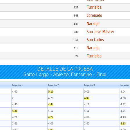
Turrialba
625
Coronado
948
Naranjo
887
San José Máster
983
San Carlos
1030
Naranjo
110
Turrialba
99
DETALLE DE LA PRUEBA
Salto Largo - Abierto, Femenino - Final
Intento 1
Intento 2
Intento 3
Intento 
4.95
5.10
5.03
4.94
x
4.78
4.93
4.68
4.40
4.44
4.18
4.32
4.26
4.13
4.11
4.04
4.21
4.24
4.04
4.13
3.91
4.06
3.90
4.13