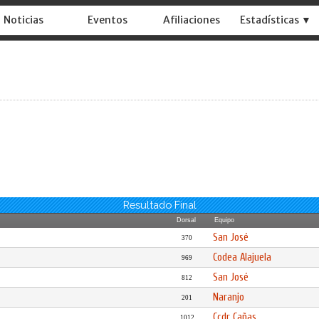
Noticias
Eventos
Afiliaciones
Estadísticas ▼
Resultado Final
Dorsal
Equipo
San José
370
Codea Alajuela
969
San José
812
Naranjo
201
Ccdr Cañas
1012