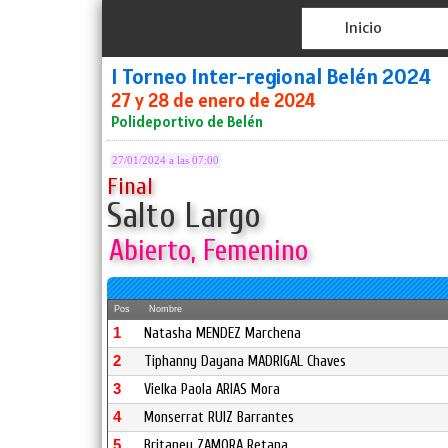
Inicio
I Torneo Inter-regional Belén 2024
27 y 28 de enero de 2024
Polideportivo de Belén
27/01/2024 a las 07:00
Final
Salto Largo
Abierto, Femenino
Pos
Nombre
1
Natasha MENDEZ Marchena
2
Tiphanny Dayana MADRIGAL Chaves
3
Vielka Paola ARIAS Mora
4
Monserrat RUIZ Barrantes
5
Britaney ZAMORA Retana