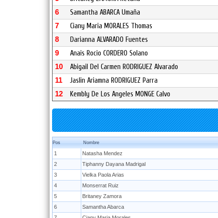
6
Samantha ABARCA Umaña
7
Ciany Maria MORALES Thomas
8
Darianna ALVARADO Fuentes
9
Anais Rocio CORDERO Solano
10
Abigail Del Carmen RODRIGUEZ Alvarado
11
Jaslin Ariamna RODRIGUEZ Parra
12
Kembly De Los Angeles MONGE Calvo
Pos
Nombre
1
Natasha Mendez
2
Tiphanny Dayana Madrigal
3
Vielka Paola Arias
4
Monserrat Ruiz
5
Britaney Zamora
6
Samantha Abarca
7
Ciany Maria Morales