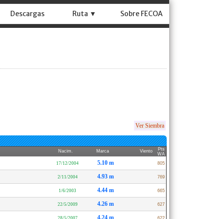
Descargas
Ruta ▼
Sobre FECOA
Ver Siembra
Pts
Nacim.
Marca
Viento
WA
5.10 m
17/12/2004
805
4.93 m
2/11/2004
769
4.44 m
1/6/2003
665
4.26 m
22/5/2009
627
4.24 m
28/5/2007
622