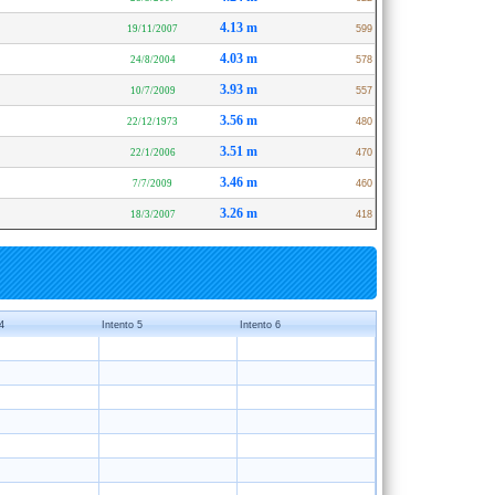
4.13 m
19/11/2007
599
4.03 m
24/8/2004
578
3.93 m
10/7/2009
557
3.56 m
22/12/1973
480
3.51 m
22/1/2006
470
3.46 m
7/7/2009
460
3.26 m
18/3/2007
418
4
Intento 5
Intento 6