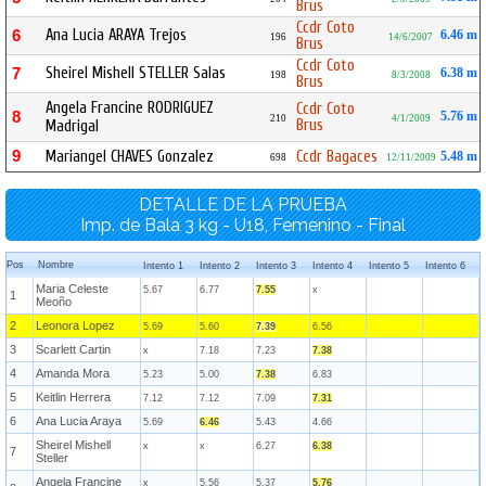
Brus
Ccdr Coto
Ana Lucia ARAYA Trejos
6
6.46 m
196
14/6/2007
Brus
Ccdr Coto
Sheirel Mishell STELLER Salas
7
6.38 m
198
8/3/2008
Brus
Angela Francine RODRIGUEZ
Ccdr Coto
8
5.76 m
210
4/1/2009
Brus
Madrigal
9
Mariangel CHAVES Gonzalez
Ccdr Bagaces
5.48 m
698
12/11/2009
DETALLE DE LA PRUEBA
Imp. de Bala 3 kg - U18, Femenino - Final
Pos
Nombre
Intento 1
Intento 2
Intento 3
Intento 4
Intento 5
Intento 6
Maria Celeste
5.67
6.77
7.55
x
1
Meoño
2
Leonora Lopez
5.69
5.60
7.39
6.56
3
Scarlett Cartin
x
7.18
7.23
7.38
4
Amanda Mora
5.23
5.00
7.38
6.83
5
Keitlin Herrera
7.12
7.12
7.09
7.31
6
Ana Lucia Araya
5.69
6.46
5.43
4.66
Sheirel Mishell
x
x
6.27
6.38
7
Steller
Angela Francine
x
5.56
5.37
5.76