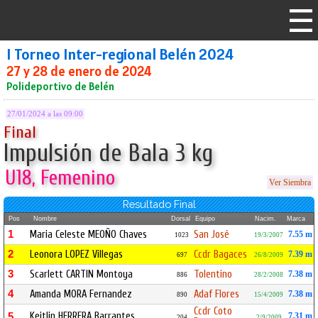
I Torneo Inter-regional Belén 2024
27 y 28 de enero de 2024
Polideportivo de Belén
27/01/2024 a las 09:00
Final
Impulsión de Bala 3 kg
U18, Femenino
Ver Siembra
Resultado Final
Pos
Nombre
Dorsal
Equipo
Nacim.
Marca
1
Maria Celeste MEOÑO Chaves
San José
7.55 m
1023
19/3/2007
2
Leonora LOPEZ Villegas
Ccdr Bagaces
7.39 m
697
26/8/2009
3
Scarlett CARTIN Montoya
Tolentino
7.38 m
886
28/2/2008
4
Amanda MORA Fernandez
Adaf Flores
7.38 m
890
15/4/2009
Ccdr Coto
Keitlin HERRERA Barrantes
5
7.31 m
204
2/9/2009