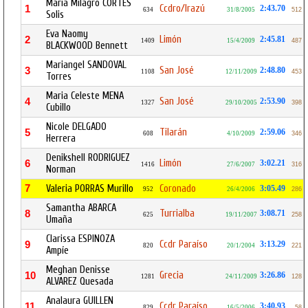
Maria Milagro CORTES
Ccdro/Irazú
1
2:43.70
634
31/8/2005
512
Solis
Eva Naomy
Limón
2
2:45.81
1409
15/4/2009
487
BLACKWOOD Bennett
Mariangel SANDOVAL
San José
3
2:48.80
1108
12/11/2009
453
Torres
Maria Celeste MENA
San José
4
2:53.90
1327
29/10/2005
398
Cubillo
Nicole DELGADO
Tilarán
5
2:59.06
608
4/10/2009
346
Herrera
Denikshell RODRIGUEZ
Limón
6
3:02.21
1416
27/6/2007
316
Norman
7
Valeria PORRAS Murillo
Coronado
3:05.49
952
26/4/2006
286
Samantha ABARCA
Turrialba
8
3:08.71
625
19/11/2007
258
Umaña
Clarissa ESPINOZA
Ccdr Paraíso
9
3:13.29
820
20/1/2004
221
Ampíe
Meghan Denisse
Grecia
10
3:26.86
1281
24/11/2009
128
ALVAREZ Quesada
Analaura GUILLEN
Ccdr Paraíso
11
3:40.93
829
16/5/2006
58