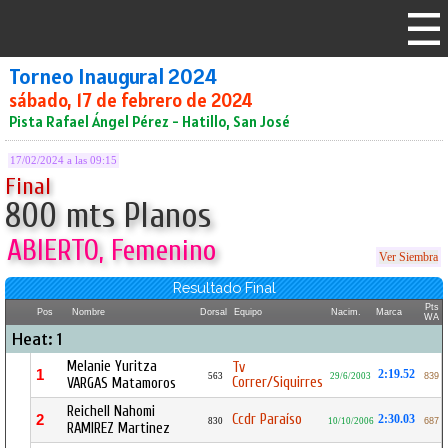
Torneo Inaugural 2024
sábado, 17 de febrero de 2024
Pista Rafael Ángel Pérez - Hatillo, San José
17/02/2024 a las 09:15
Final
800 mts Planos
ABIERTO, Femenino
Ver Siembra
Resultado Final
Pts
Pos
Nombre
Dorsal
Equipo
Nacim.
Marca
WA
Heat: 1
Melanie Yuritza
Tv
1
2:19.52
563
29/6/2003
839
Correr/Siquirres
VARGAS Matamoros
Reichell Nahomi
Ccdr Paraíso
2
2:30.03
830
10/10/2006
687
RAMIREZ Martinez