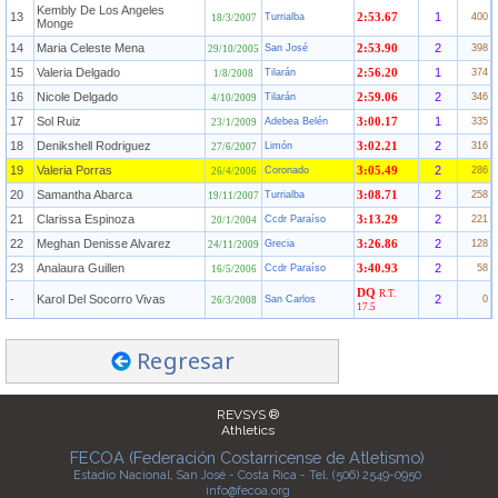
Kembly De Los Angeles
13
1
Turrialba
2:53.67
400
18/3/2007
Monge
14
Maria Celeste Mena
2
San José
2:53.90
398
29/10/2005
15
Valeria Delgado
1
Tilarán
2:56.20
374
1/8/2008
16
Nicole Delgado
2
Tilarán
2:59.06
346
4/10/2009
17
Sol Ruiz
1
Adebea Belén
3:00.17
335
23/1/2009
18
Denikshell Rodriguez
2
Limón
3:02.21
316
27/6/2007
19
Valeria Porras
2
Coronado
3:05.49
286
26/4/2006
20
Samantha Abarca
2
Turrialba
3:08.71
258
19/11/2007
21
Clarissa Espinoza
2
Ccdr Paraíso
3:13.29
221
20/1/2004
22
Meghan Denisse Alvarez
2
Grecia
3:26.86
128
24/11/2009
23
Analaura Guillen
2
Ccdr Paraíso
3:40.93
58
16/5/2006
DQ
R.T.
-
Karol Del Socorro Vivas
2
San Carlos
0
26/3/2008
17.5
Regresar
REVSYS ®
Athletics
FECOA (Federación Costarricense de Atletismo)
Estadio Nacional, San José - Costa Rica - Tel. (506) 2549-0950
info@fecoa.org