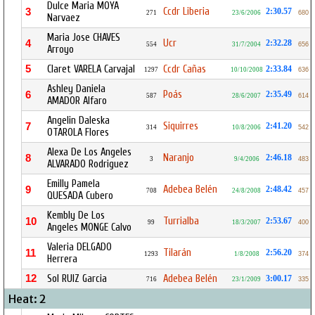
Dulce Maria MOYA
Ccdr Liberia
3
2:30.57
271
23/6/2006
680
Narvaez
Maria Jose CHAVES
Ucr
4
2:32.28
554
31/7/2004
656
Arroyo
5
Claret VARELA Carvajal
Ccdr Cañas
2:33.84
1297
10/10/2008
636
Ashley Daniela
Poás
6
2:35.49
587
28/6/2007
614
AMADOR Alfaro
Angelin Daleska
Siquirres
7
2:41.20
314
10/8/2006
542
OTAROLA Flores
Alexa De Los Angeles
Naranjo
8
2:46.18
3
9/4/2006
483
ALVARADO Rodriguez
Emilly Pamela
Adebea Belén
9
2:48.42
708
24/8/2008
457
QUESADA Cubero
Kembly De Los
Turrialba
10
2:53.67
99
18/3/2007
400
Angeles MONGE Calvo
Valeria DELGADO
Tilarán
11
2:56.20
1293
1/8/2008
374
Herrera
12
Sol RUIZ Garcia
Adebea Belén
3:00.17
716
23/1/2009
335
Heat: 2