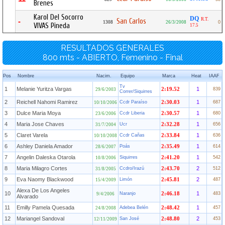
Brenes
Karol Del Socorro
DQ
R.T.
San Carlos
-
1308
26/3/2008
0
VIVAS Pineda
17.5
RESULTADOS GENERALES
800 mts - ABIERTO, Femenino - Final
Pos
Nombre
Nacim.
Equipo
Marca
Heat
IAAF
Tv
1
Melanie Yuritza Vargas
1
2:19.52
839
29/6/2003
Correr/Siquirres
2
Reichell Nahomi Ramirez
1
Ccdr Paraíso
2:30.03
687
10/10/2006
3
Dulce Maria Moya
1
Ccdr Liberia
2:30.57
680
23/6/2006
4
Maria Jose Chaves
1
Ucr
2:32.28
656
31/7/2004
5
Claret Varela
1
Ccdr Cañas
2:33.84
636
10/10/2008
6
Ashley Daniela Amador
1
Poás
2:35.49
614
28/6/2007
7
Angelin Daleska Otarola
1
Siquirres
2:41.20
542
10/8/2006
8
Maria Milagro Cortes
2
Ccdro/Irazú
2:43.70
512
31/8/2005
9
Eva Naomy Blackwood
2
Limón
2:45.81
487
15/4/2009
Alexa De Los Angeles
10
1
Naranjo
2:46.18
483
9/4/2006
Alvarado
11
Emilly Pamela Quesada
1
Adebea Belén
2:48.42
457
24/8/2008
12
Mariangel Sandoval
2
San José
2:48.80
453
12/11/2009