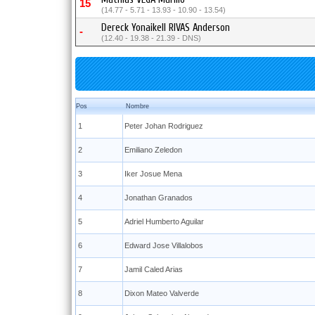
15
(14.77 - 5.71 - 13.93 - 10.90 - 13.54)
Dereck Yonaikell RIVAS Anderson
-
(12.40 - 19.38 - 21.39 - DNS)
Pos
Nombre
1
Peter Johan Rodriguez
2
Emiliano Zeledon
3
Iker Josue Mena
4
Jonathan Granados
5
Adriel Humberto Aguilar
6
Edward Jose Villalobos
7
Jamil Caled Arias
8
Dixon Mateo Valverde