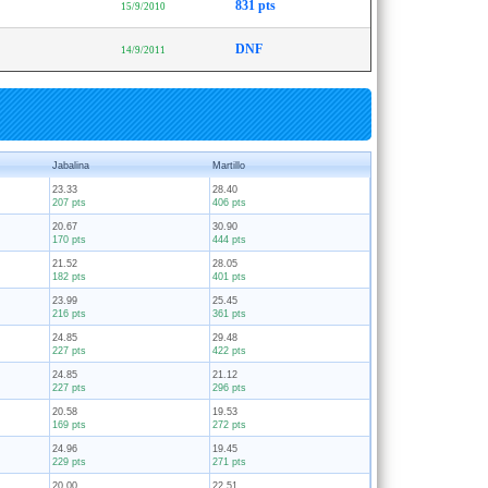
831 pts
15/9/2010
DNF
14/9/2011
Jabalina
Martillo
23.33
28.40
207 pts
406 pts
20.67
30.90
170 pts
444 pts
21.52
28.05
182 pts
401 pts
23.99
25.45
216 pts
361 pts
24.85
29.48
227 pts
422 pts
24.85
21.12
227 pts
296 pts
20.58
19.53
169 pts
272 pts
24.96
19.45
229 pts
271 pts
20.00
22.51