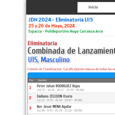
Inicio
JDN 2024 - Eliminatoria U15
25 y 26 de Mayo, 2024
Esparza - Polideportivo Hugo Carranza Arce
Eliminatoria
Combinada de Lanzamien
U15, Masculino
Criterio de Clasificación: Las (8) mejores marcas de todas las se
Pos
Nombre
Peter Johan RODRIGUEZ Rojas
1
(10.72 - 10.25 - 20.27 - 23.33 - 28.40)
Emiliano ZELEDON Osorio
2
(11.21 - 8.79 - 26.10 - 20.67 - 30.90)
Iker Josue MENA Aguilar
3
(11.08 - 9.41 - 22.70 - 21.52 - 28.05)