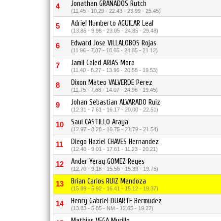
Jonathan GRANADOS Rutch
4
(11.45 - 10.29 - 22.43 - 23.99 - 25.45)
Adriel Humberto AGUILAR Leal
5
(13.85 - 9.98 - 23.05 - 24.85 - 29.48)
Edward Jose VILLALOBOS Rojas
6
(11.96 - 7.87 - 18.65 - 24.85 - 21.12)
Jamil Caled ARIAS Mora
7
(11.40 - 8.27 - 13.96 - 20.58 - 19.53)
Dixon Mateo VALVERDE Perez
8
(11.75 - 7.68 - 14.07 - 24.96 - 19.45)
Johan Sebastian ALVARADO Ruiz
9
(12.31 - 7.61 - 16.17 - 20.00 - 22.51)
Saul CASTILLO Araya
10
(12.97 - 8.28 - 16.75 - 21.79 - 21.54)
Diego Haziel CHAVES Hernandez
11
(12.40 - 9.01 - 17.61 - 11.23 - 20.21)
Ander Yeray GOMEZ Reyes
12
(12.70 - 9.18 - 15.56 - 15.39 - 19.75)
Brian Carlos RUIZ Mendoza
13
(15.89 - 5.92 - 16.41 - 15.12 - 19.37)
Henry Gabriel DUARTE Bermudez
14
(13.83 - 5.85 - NM - 12.65 - 19.22)
Mathias VEGA Murillo