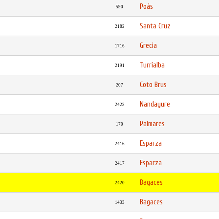
Poás
590
Santa Cruz
2182
Grecia
1716
Turrialba
2191
Coto Brus
207
Nandayure
2423
Palmares
170
Esparza
2416
Esparza
2417
Bagaces
2420
Bagaces
1433