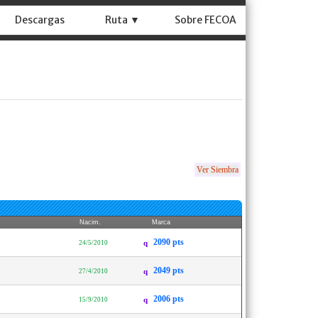
Descargas
Ruta ▼
Sobre FECOA
Ver Siembra
Nacim.
Marca
2090 pts
24/5/2010
q
2049 pts
27/4/2010
q
2006 pts
15/9/2010
q