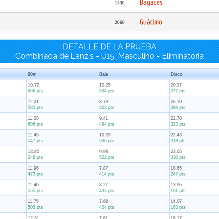
Bagaces
1430
Guácimo
2066
DETALLE DE LA PRUEBA
Combinada de Lanz.s - U15, Masculino - Eliminatoria
80m
Bala
Disco
10.72
10.25
20.27
666 pts
534 pts
277 pts
11.21
8.79
26.10
585 pts
462 pts
388 pts
11.08
9.41
22.70
606 pts
494 pts
323 pts
11.45
10.29
22.43
547 pts
536 pts
318 pts
13.85
9.98
23.05
246 pts
522 pts
330 pts
11.96
7.87
18.65
473 pts
414 pts
247 pts
11.40
8.27
13.96
555 pts
435 pts
161 pts
11.75
7.68
14.07
503 pts
404 pts
163 pts
12.31
7.61
16.17