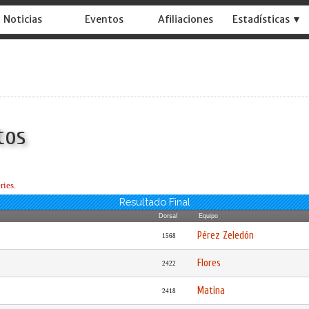
Noticias
Eventos
Afiliaciones
Estadísticas ▼
tos
ries.
Resultado Final
Dorsal
Equipo
Pérez Zeledón
1568
Flores
2422
Matina
2418