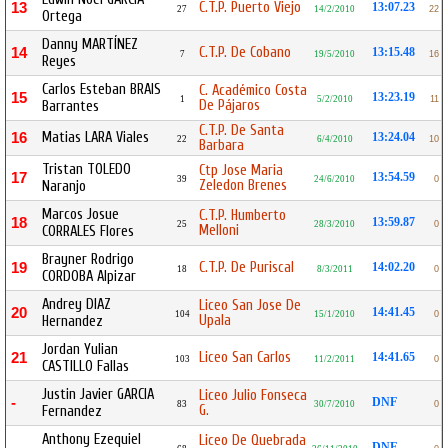
C.T.P. Puerto Viejo
13
13:07.23
27
14/2/2010
22
Ortega
Danny MARTÍNEZ
C.T.P. De Cobano
14
13:15.48
7
19/5/2010
16
Reyes
Carlos Esteban BRAIS
C. Académico Costa
15
13:23.19
1
5/2/2010
11
De Pájaros
Barrantes
C.T.P. De Santa
Matias LARA Viales
16
13:24.04
22
6/4/2010
10
Barbara
Tristan TOLEDO
Ctp Jose Maria
17
13:54.59
39
24/6/2010
0
Zeledon Brenes
Naranjo
Marcos Josue
C.T.P. Humberto
18
13:59.87
25
28/3/2010
0
Melloni
CORRALES Flores
Brayner Rodrigo
C.T.P. De Puriscal
19
14:02.20
18
8/3/2011
0
CORDOBA Alpizar
Andrey DIAZ
Liceo San Jose De
20
14:41.45
104
15/1/2010
0
Upala
Hernandez
Jordan Yulian
Liceo San Carlos
21
14:41.65
103
11/2/2011
0
CASTILLO Fallas
Justin Javier GARCIA
Liceo Julio Fonseca
-
DNF
83
30/7/2010
0
G.
Fernandez
Anthony Ezequiel
Liceo De Quebrada
DNF