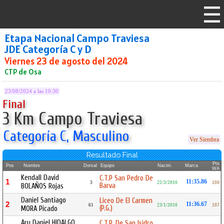
Etapa Nacional Campo Traviesa
JDE Categoría C y D
Viernes 23 de agosto del 2024
CTP de Osa
23/08/2024 a las 10:30
Final
3 Km Campo Traviesa
Categoría C, Masculino
Ver Siembra
Resultado Final
Pts
Pos
Nombre
Dorsal
Equipo
Nacim.
Marca
WA
Kendall David
C.T.P San Pedro De
1
11:35.86
3
22/3/2010
169
Barva
BOLAÑOS Rojas
Daniel Santiago
Liceo De El Carmen
2
11:36.67
61
23/1/2010
167
(P.G.)
MORA Picado
Ary Daniel HIDALGO
C.T.P. De San Isidro