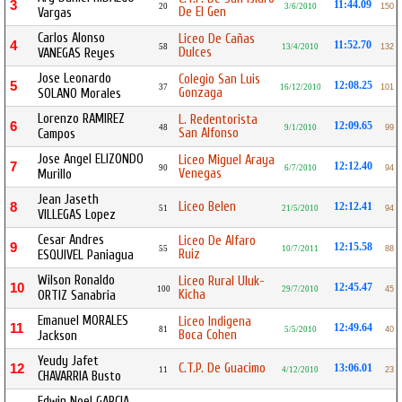
3
11:44.09
20
3/6/2010
150
De El Gen
Vargas
Carlos Alonso
Liceo De Cañas
4
11:52.70
58
13/4/2010
132
Dulces
VANEGAS Reyes
Jose Leonardo
Colegio San Luis
5
12:08.25
37
16/12/2010
101
Gonzaga
SOLANO Morales
Lorenzo RAMIREZ
L. Redentorista
6
12:09.65
48
9/1/2010
99
San Alfonso
Campos
Jose Angel ELIZONDO
Liceo Miguel Araya
7
12:12.40
90
6/7/2010
94
Venegas
Murillo
Jean Jaseth
Liceo Belen
8
12:12.41
51
21/5/2010
94
VILLEGAS Lopez
Cesar Andres
Liceo De Alfaro
9
12:15.58
55
10/7/2011
88
Ruiz
ESQUIVEL Paniagua
Wilson Ronaldo
Liceo Rural Uluk-
10
12:45.47
100
29/7/2010
45
Kicha
ORTIZ Sanabria
Emanuel MORALES
Liceo Indigena
11
12:49.64
81
5/5/2010
40
Boca Cohen
Jackson
Yeudy Jafet
C.T.P. De Guacimo
12
13:06.01
11
4/12/2010
23
CHAVARRIA Busto
Edwin Noel GARCIA