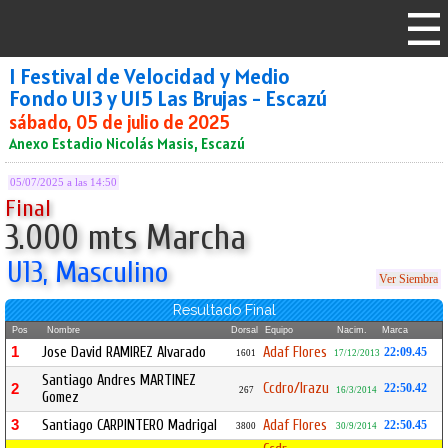
I Festival de Velocidad y Medio
Fondo U13 y U15 Las Brujas - Escazú
sábado, 05 de julio de 2025
Anexo Estadio Nicolás Masis, Escazú
05/07/2025 a las 14:50
Final
3.000 mts Marcha
U13, Masculino
Ver Siembra
Resultado Final
Pos
Nombre
Dorsal
Equipo
Nacim.
Marca
1
Jose David RAMIREZ Alvarado
Adaf Flores
22:09.45
1601
17/12/2013
Santiago Andres MARTINEZ
Ccdro/Irazu
2
22:50.42
267
16/3/2014
Gomez
3
Santiago CARPINTERO Madrigal
Adaf Flores
22:50.45
3800
30/9/2014