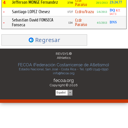
Ccdr
Jefferson MONGE Fernandez
4
23:24.77
3799
28/5/2013
Paraíso
DQ
R.T.
-
Santiago LOPEZ Chevez
Ccdro/Irazu
1727
5/6/2013
54.7.1
Sebastian David FONSECA
Ccdr
-
DNS
134
4/5/2013
Paraíso
Fonseca
Regresar
REVSYS ®
Athletics
FECOA (Federación Costarricense de Atletismo)
Estadio Nacional, San José - Costa Rica - Tel. (506) 2549-0950
info@fecoa.org
fecoa.org
Copyright © 2026