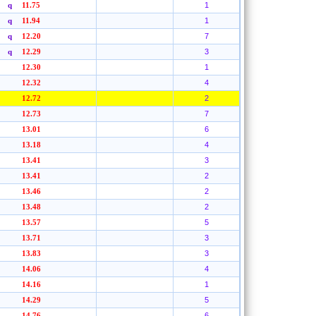
1
q
11.75
1
q
11.94
7
q
12.20
3
q
12.29
1
12.30
4
12.32
2
12.72
7
12.73
6
13.01
4
13.18
3
13.41
2
13.41
2
13.46
2
13.48
5
13.57
3
13.71
3
13.83
4
14.06
1
14.16
5
14.29
6
14.76