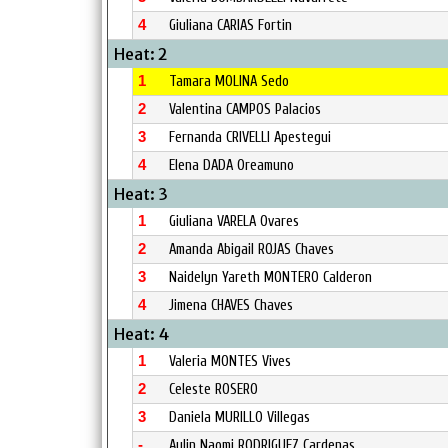
4
Giuliana CARIAS Fortin
Heat: 2
1
Tamara MOLINA Sedo
2
Valentina CAMPOS Palacios
3
Fernanda CRIVELLI Apestegui
4
Elena DADA Oreamuno
Heat: 3
1
Giuliana VARELA Ovares
2
Amanda Abigail ROJAS Chaves
3
Naidelyn Yareth MONTERO Calderon
4
Jimena CHAVES Chaves
Heat: 4
1
Valeria MONTES Vives
2
Celeste ROSERO
3
Daniela MURILLO Villegas
-
Aylin Naomi RODRIGUEZ Cardenas