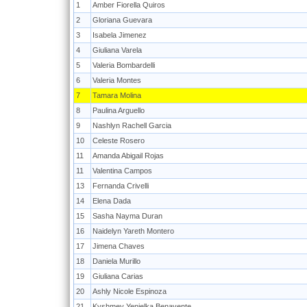
1
Amber Fiorella Quiros
2
Gloriana Guevara
3
Isabela Jimenez
4
Giuliana Varela
5
Valeria Bombardelli
6
Valeria Montes
7
Tamara Molina
8
Paulina Arguello
9
Nashlyn Rachell Garcia
10
Celeste Rosero
11
Amanda Abigail Rojas
11
Valentina Campos
13
Fernanda Crivelli
14
Elena Dada
15
Sasha Nayma Duran
16
Naidelyn Yareth Montero
17
Jimena Chaves
18
Daniela Murillo
19
Giuliana Carias
20
Ashly Nicole Espinoza
21
Kyshmey Yenielka Benavente