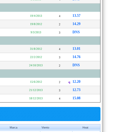
13.57
19/4/2013
4
14.29
19/8/2012
2
DNS
9/3/2013
3
13.01
31/8/2012
4
14.76
22/2/2012
3
DNS
24/10/2013
2
12.20
15/6/2012
q
2
12.73
21/12/2013
3
15.08
18/12/2013
4
Marca
Viento
Heat