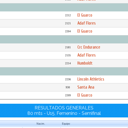
El Guarco
2212
Adaf Flores
2121
El Guarco
2204
Crc Endurance
2181
Adaf Flores
2135
Humboldt
2214
Lincoln Athletics
2236
Santa Ana
930
El Guarco
2209
RESULTADOS GENERALES
80 mts - U15, Femenino - Semifinal
Nacim.
Equipo