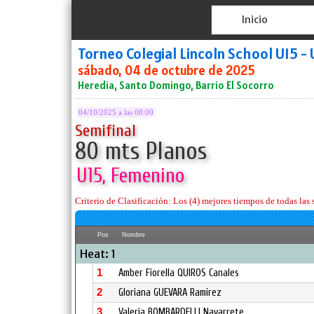
Inicio
Torneo Colegial Lincoln School U15 -
sábado, 04 de octubre de 2025
Heredia, Santo Domingo, Barrio El Socorro
04/10/2025 a las 08:00
Semifinal
80 mts Planos
U15, Femenino
Criterio de Clasificación: Los (4) mejores tiempos de todas las s
Pos
Nombre
Heat: 1
1
Amber Fiorella QUIROS Canales
2
Gloriana GUEVARA Ramirez
3
Valeria BOMBARDELLI Navarrete