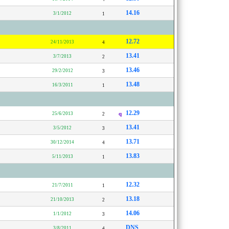
14.16
3/1/2012
1
12.72
24/11/2013
4
13.41
3/7/2013
2
13.46
29/2/2012
3
13.48
16/3/2011
1
12.29
25/6/2013
q
2
13.41
3/5/2012
3
13.71
30/12/2014
4
13.83
5/11/2013
1
12.32
21/7/2011
1
13.18
21/10/2013
2
14.06
1/1/2012
3
DNS
3/8/2011
4