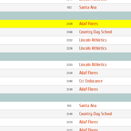
Santa Ana
932
Adaf Flores
2139
Country Day School
2168
Lincoln Athletics
2232
Lincoln Athletics
2228
Lincoln Athletics
2233
Adaf Flores
2120
Crc Endurance
2180
Adaf Flores
2130
Santa Ana
931
Country Day School
2149
Adaf Flores
2124
Adaf Flores
2122