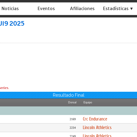
Noticias
Eventos
Afiliaciones
Estadísticas ▼
 U19 2025
eries.
Resultado Final
Dorsal
Equipo
Crc Endurance
2169
Lincoln Athletics
2234
Lincoln Athletics
2249