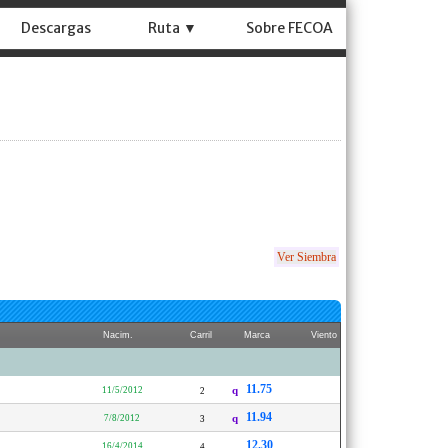
Descargas
Ruta ▼
Sobre FECOA
Ver Siembra
Nacim.
Carril
Marca
Viento
11.75
11/5/2012
q
2
11.94
7/8/2012
q
3
12.30
16/4/2014
4