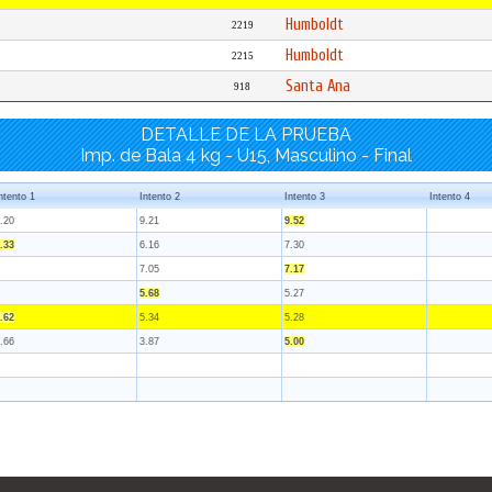
Humboldt
2219
Humboldt
2215
Santa Ana
918
DETALLE DE LA PRUEBA
Imp. de Bala 4 kg - U15, Masculino - Final
ntento 1
Intento 2
Intento 3
Intento 4
.20
9.21
9.52
.33
6.16
7.30
7.05
7.17
5.68
5.27
.62
5.34
5.28
.66
3.87
5.00