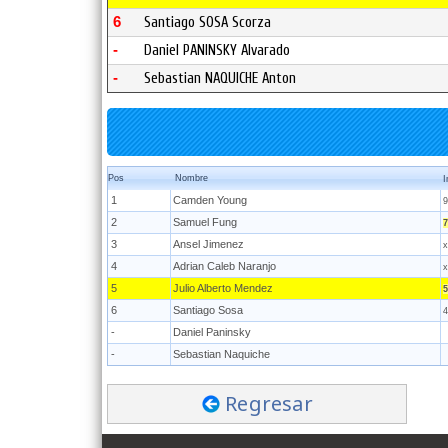
6
Santiago SOSA Scorza
-
Daniel PANINSKY Alvarado
-
Sebastian NAQUICHE Anton
Pos
Nombre
I
1
Camden Young
9
2
Samuel Fung
7
3
Ansel Jimenez
x
4
Adrian Caleb Naranjo
x
5
Julio Alberto Mendez
5
6
Santiago Sosa
4
-
Daniel Paninsky
-
Sebastian Naquiche
Regresar