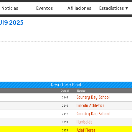
Noticias
Eventos
Afiliaciones
Estadísticas ▼
 U19 2025
Resultado Final
Dorsal
Equipo
Country Day School
2148
Lincoln Athletics
2246
Country Day School
2147
Humboldt
2213
Adaf Flores
2133