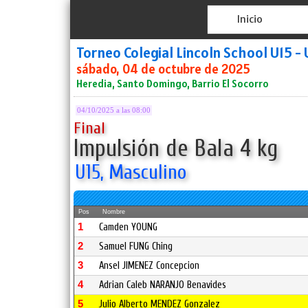
Inicio
Torneo Colegial Lincoln School U15 -
sábado, 04 de octubre de 2025
Heredia, Santo Domingo, Barrio El Socorro
04/10/2025 a las 08:00
Final
Impulsión de Bala 4 kg
U15, Masculino
Pos
Nombre
1
Camden YOUNG
2
Samuel FUNG Ching
3
Ansel JIMENEZ Concepcion
4
Adrian Caleb NARANJO Benavides
5
Julio Alberto MENDEZ Gonzalez