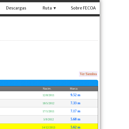
Descargas
Ruta ▼
Sobre FECOA
Ver Siembra
Nacim.
Marca
9.52 m
12/8/2011
7.33 m
18/5/2012
7.17 m
17/1/2011
5.68 m
5/9/2012
5.62 m
14/12/2013