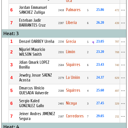
Oca
Jordan Emmanuel
Palmares
6
25.86
2418
5
472
SANCHEZ Zuñiga
Esteban Jadir
Liberia
7
26.20
2287
6
439
BARRANTES Cruz
Heat: 3
1
Denzel DARBEY Ureña
Grecia
23.05
2256
q
787
5
Nijuriel Mauricio
Limón
2
23.20
2331
2
768
WILSON Smith
Jdian Qmark LOPEZ
Siquirres
3
23.43
2584
6
740
Bonilla
Jewdry Josue SAENZ
La Unión
4
24.37
2279
1
629
Acosta
Dmarcus Vinicio
Siquirres
5
25.60
2580
4
497
QUESADA Valverde
Sergio Kaled
Nicoya
6
27.45
2401
3
329
GONZALEZ Gallo
Jeiner Andres JIMENEZ
Corredores
7
29.05
2187
7
211
Segura
Heat: 4