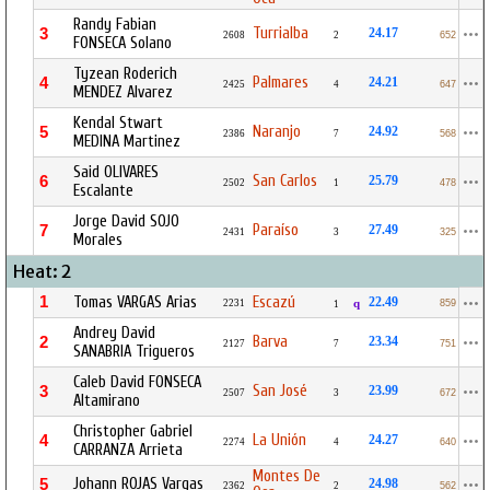
Randy Fabian
Turrialba
3
24.17
2608
2
652
FONSECA Solano
Tyzean Roderich
Palmares
4
24.21
2425
4
647
MENDEZ Alvarez
Kendal Stwart
Naranjo
5
24.92
2386
7
568
MEDINA Martinez
Said OLIVARES
San Carlos
6
25.79
2502
1
478
Escalante
Jorge David SOJO
Paraíso
7
27.49
2431
3
325
Morales
Heat: 2
1
Tomas VARGAS Arias
Escazú
22.49
2231
q
859
1
Andrey David
Barva
2
23.34
2127
7
751
SANABRIA Trigueros
Caleb David FONSECA
San José
3
23.99
2507
3
672
Altamirano
Christopher Gabriel
La Unión
4
24.27
2274
4
640
CARRANZA Arrieta
Montes De
Johann ROJAS Vargas
5
24.98
2362
2
562