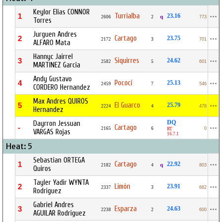
Keylor Elias CONNOR
Turrialba
1
23.16
q
2606
2
773
Torres
Jurguen Andres
Cartago
2
23.75
2172
3
701
ALFARO Mata
Hannyc Jairrel
Siquirres
3
24.62
2582
5
601
MARTINEZ Garcia
Andy Gustavo
Pococí
4
25.13
2459
7
546
CORDERO Hernandez
Max Andres QUIROS
El Guarco
5
25.79
2224
4
478
Hernandez
DQ
Dayrron Jessuan
Cartago
-
2165
6
0
RT
VARGAS Rojas
16.7.1
Heat: 5
Sebastian ORTEGA
Cartago
1
22.92
q
2182
4
803
Quiros
Tayler Yadir WYNTA
Limón
2
23.91
2337
3
682
Rodriguez
Gabriel Andres
Esparza
3
24.63
2238
2
600
AGUILAR Rodriguez