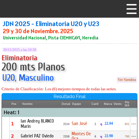
JDN 2025 - Eliminatoria U20 y U23
29 y 30 de Noviembre. 2025
Universidad Nacional, Pista CIEMHCAVI, Heredia
30/11/2025 a las 10:30
Eliminatoria
200 mts Planos
U20, Masculino
Ver Siembra
Criterio de Clasificación: Los (6) mejores tiempos de todas las series.
Resultado Final
Pts
Pos
Nombre
Dorsal
Equipo
Carril
Marca
Viento
WA
Heat: 1
Ian Andrey BLANCO
San José
1
22.94
q
2514
5
801
Marin
Montes De
Gabriel PAZ Oviedo
2
22.98
q
2358
6
796
Oca