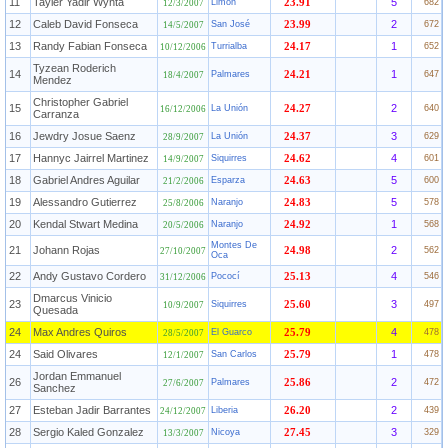
11
Tayler Yadir Wynta
5
Limón
23.91
682
12/3/2007
12
Caleb David Fonseca
2
San José
23.99
672
14/5/2007
13
Randy Fabian Fonseca
1
Turrialba
24.17
652
10/12/2006
Tyzean Roderich
14
1
Palmares
24.21
647
18/4/2007
Mendez
Christopher Gabriel
15
2
La Unión
24.27
640
16/12/2006
Carranza
16
Jewdry Josue Saenz
3
La Unión
24.37
629
28/9/2007
17
Hannyc Jairrel Martinez
4
Siquirres
24.62
601
14/9/2007
18
Gabriel Andres Aguilar
5
Esparza
24.63
600
21/2/2006
19
Alessandro Gutierrez
5
Naranjo
24.83
578
25/8/2006
20
Kendal Stwart Medina
1
Naranjo
24.92
568
20/5/2006
Montes De
21
Johann Rojas
2
24.98
562
27/10/2007
Oca
22
Andy Gustavo Cordero
4
Pococí
25.13
546
31/12/2006
Dmarcus Vinicio
23
3
Siquirres
25.60
497
10/9/2007
Quesada
24
Max Andres Quiros
4
El Guarco
25.79
478
28/5/2007
24
Said Olivares
1
San Carlos
25.79
478
12/1/2007
Jordan Emmanuel
26
2
Palmares
25.86
472
27/6/2007
Sanchez
27
Esteban Jadir Barrantes
2
Liberia
26.20
439
24/12/2007
28
Sergio Kaled Gonzalez
3
Nicoya
27.45
329
13/3/2007