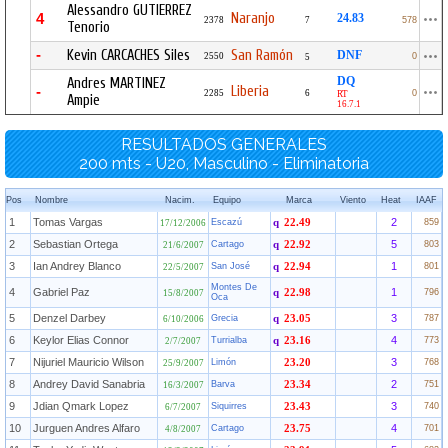
Alessandro GUTIERREZ
Naranjo
4
24.83
2378
7
578
Tenorio
-
Kevin CARCACHES Siles
San Ramón
DNF
2550
0
5
DQ
Andres MARTINEZ
Liberia
-
2285
6
0
RT
Ampie
16.7.1
RESULTADOS GENERALES
200 mts - U20, Masculino - Eliminatoria
Pos
Nombre
Nacim.
Equipo
Marca
Viento
Heat
IAAF
1
Tomas Vargas
2
Escazú
q
22.49
859
17/12/2006
2
Sebastian Ortega
5
Cartago
q
22.92
803
21/6/2007
3
Ian Andrey Blanco
1
San José
q
22.94
801
22/5/2007
Montes De
4
Gabriel Paz
1
q
22.98
796
15/8/2007
Oca
5
Denzel Darbey
3
Grecia
q
23.05
787
6/10/2006
6
Keylor Elias Connor
4
Turrialba
q
23.16
773
2/7/2007
7
Nijuriel Mauricio Wilson
3
Limón
23.20
768
25/9/2007
8
Andrey David Sanabria
2
Barva
23.34
751
16/3/2007
9
Jdian Qmark Lopez
3
Siquirres
23.43
740
6/7/2007
10
Jurguen Andres Alfaro
4
Cartago
23.75
701
4/8/2007