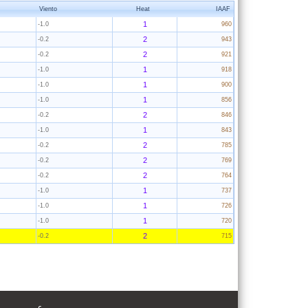
Viento
Heat
IAAF
1
-1.0
960
2
-0.2
943
2
-0.2
921
1
-1.0
918
1
-1.0
900
1
-1.0
856
2
-0.2
846
1
-1.0
843
2
-0.2
785
2
-0.2
769
2
-0.2
764
1
-1.0
737
1
-1.0
726
1
-1.0
720
2
-0.2
715