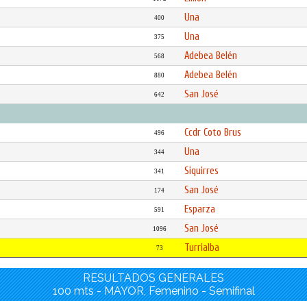
Una
400
Una
375
Adebea Belén
568
Adebea Belén
880
San José
642
Ccdr Coto Brus
496
Una
344
Siquirres
341
San José
174
Esparza
591
San José
1096
Turrialba
73
RESULTADOS GENERALES
100 mts - MAYOR, Femenino - Semifinal