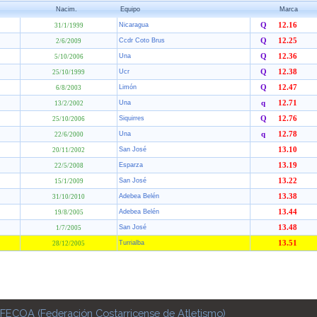
Nacim.
Equipo
Marca
Nicaragua
Q
12.16
31/1/1999
Ccdr Coto Brus
Q
12.25
2/6/2009
Una
Q
12.36
5/10/2006
Ucr
Q
12.38
25/10/1999
Limón
Q
12.47
6/8/2003
Una
q
12.71
13/2/2002
Siquirres
Q
12.76
25/10/2006
Una
q
12.78
22/6/2000
San José
13.10
20/11/2002
Esparza
13.19
22/5/2008
San José
13.22
15/1/2009
Adebea Belén
13.38
31/10/2010
Adebea Belén
13.44
19/8/2005
San José
13.48
1/7/2005
Turrialba
13.51
28/12/2005
FECOA (Federación Costarricense de Atletismo)