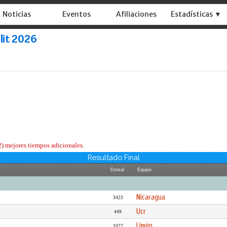
Noticias
Eventos
Afiliaciones
Estadísticas ▼
lit 2026
(2) mejores tiempos adicionales.
Resultado Final
Dorsal
Equipo
Nicaragua
3423
Ucr
449
Limón
1072