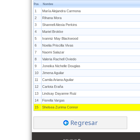
Pos
Nombre
1
María Alejandra Carmona
2
Rihana Mora
3
Shannell Alexia Perkins
4
Mariel Brokke
5
Ivanniz May Blackwood
6
Noelia Priscilla Vivas
7
Naomi Salazar
8
Valeria Rachell Oviedo
9
Joneika Nichelle Douglas
10
Jimena Aguilar
11
Camila Ariana Aguilar
12
Carlota Eraña
13
Lindsay Dayanne Ruiz
14
Fiorella Vargas
15
Shelsea Zurima Connor
Regresar