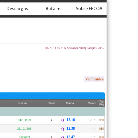
Descargas
Ruta ▼
Sobre FECOA
RMA: 11.46 +1.6, Sharolyn Zullay Josephs, 2015
Ver Siembra
Pts
Nacim.
Carril
Marca
Viento
WA
12.16
31/1/1999
Q
960
4
-1.0
12.38
25/10/1999
Q
918
5
-1.0
12.47
6/8/2003
Q
900
3
-1.0