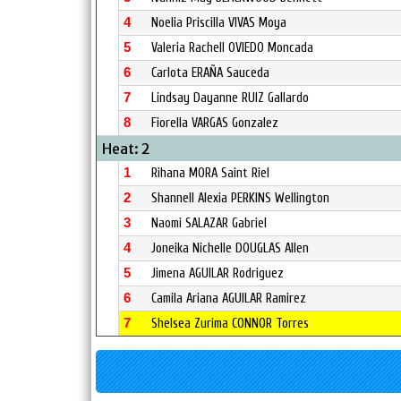
4
Noelia Priscilla VIVAS Moya
5
Valeria Rachell OVIEDO Moncada
6
Carlota ERAÑA Sauceda
7
Lindsay Dayanne RUIZ Gallardo
8
Fiorella VARGAS Gonzalez
Heat: 2
1
Rihana MORA Saint Riel
2
Shannell Alexia PERKINS Wellington
3
Naomi SALAZAR Gabriel
4
Joneika Nichelle DOUGLAS Allen
5
Jimena AGUILAR Rodriguez
6
Camila Ariana AGUILAR Ramirez
7
Shelsea Zurima CONNOR Torres