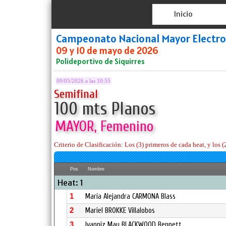
Inicio
Campeonato Nacional Mayor Electro
09 y 10 de mayo de 2026
Polideportivo de Siquirres
09/05/2026 a las 10:55
Semifinal
100 mts Planos
MAYOR, Femenino
Criterio de Clasificación: Los (3) primeros de cada heat, y los 
Pos
Nombre
Heat: 1
1
María Alejandra CARMONA Blass
2
Mariel BROKKE Villalobos
3
Ivanniz May BLACKWOOD Bennett