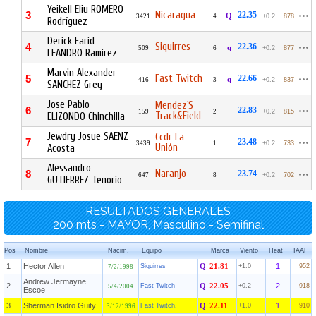
Yeikell Eliu ROMERO
Nicaragua
3
22.35
Q
3421
4
+0.2
878
Rodríguez
Derick Farid
Siquirres
4
22.36
q
509
6
+0.2
877
LEANDRO Ramirez
Marvin Alexander
Fast Twitch
5
22.66
q
416
3
+0.2
837
SANCHEZ Grey
Jose Pablo
Mendez´S
6
22.83
159
2
+0.2
815
Track&Field
ELIZONDO Chinchilla
Jewdry Josue SAENZ
Ccdr La
7
23.48
3439
1
+0.2
733
Unión
Acosta
Alessandro
Naranjo
8
23.74
647
8
+0.2
702
GUTIERREZ Tenorio
RESULTADOS GENERALES
200 mts - MAYOR, Masculino - Semifinal
Pos
Nombre
Nacim.
Equipo
Marca
Viento
Heat
IAAF
1
Hector Allen
1
Siquirres
Q
21.81
+1.0
952
7/2/1998
Andrew Jermayne
2
2
Fast Twitch
Q
22.05
+0.2
918
5/4/2004
Escoe
3
Sherman Isidro Guity
1
Fast Twitch.
Q
22.11
+1.0
910
3/12/1996