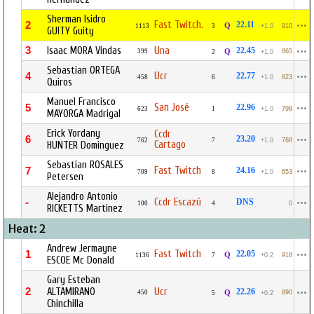
Sherman Isidro
Fast Twitch.
2
22.11
Q
1113
3
+1.0
910
GUITY Guity
3
Isaac MORA Vindas
Una
22.45
399
Q
865
2
+1.0
Sebastian ORTEGA
Ucr
4
22.77
458
6
+1.0
823
Quiros
Manuel Francisco
San José
5
22.96
623
1
+1.0
798
MAYORGA Madrigal
Erick Yordany
Ccdr
6
23.20
762
7
+1.0
768
Cartago
HUNTER Dominguez
Sebastian ROSALES
Fast Twitch
7
24.16
709
8
+1.0
653
Petersen
Alejandro Antonio
Ccdr Escazú
-
DNS
100
4
0
RICKETTS Martinez
Heat: 2
Andrew Jermayne
Fast Twitch
1
22.05
Q
1136
7
+0.2
918
ESCOE Mc Donald
Gary Esteban
2
ALTAMIRANO
Ucr
22.26
450
Q
890
5
+0.2
Chinchilla