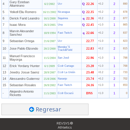
Gary Esteban
4
2
Ucr
Q
22.26
+0.2
890
6/2/2002
Altamirano
5
Yeikell Eliu Romero
2
Nicaragua
Q
22.35
+0.2
878
16/11/2002
6
Derick Farid Leandro
2
Siquirres
q
22.36
+0.2
877
16/5/2000
7
Isaac Mora
1
Una
Q
22.45
+1.0
865
26/3/2005
Marvin Alexander
8
2
Fast Twitch
q
22.66
+0.2
837
18/9/1994
Sanchez
9
Sebastian Ortega
1
Ucr
22.77
+1.0
823
21/6/2007
Mendez´S
10
Jose Pablo Elizondo
2
22.83
+0.2
815
20/2/2000
Track&Field
Manuel Francisco
11
1
San José
22.96
+1.0
798
11/5/2004
Mayorga
12
Erick Yordany Hunter
1
Ccdr Cartago
23.20
+1.0
768
6/1/2009
13
Jewdry Josue Saenz
2
Ccdr La Unión
23.48
+0.2
733
28/9/2007
14
Alessandro Gutierrez
2
Naranjo
23.74
+0.2
702
25/8/2006
15
Sebastian Rosales
1
Fast Twitch
24.16
+1.0
653
26/9/2002
Alejandro Antonio
-
1
Ccdr Escazú
DNS
+1.0
0
11/5/2003
Ricketts
Regresar
REVSYS ®
Athletics