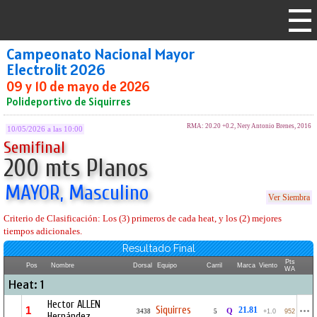
Campeonato Nacional Mayor
Electrolit 2026
09 y 10 de mayo de 2026
Polideportivo de Siquirres
RMA: 20.20 +0.2, Nery Antonio Brenes, 2016
10/05/2026 a las 10:00
Semifinal
200 mts Planos
MAYOR, Masculino
Ver Siembra
Criterio de Clasificación: Los (3) primeros de cada heat, y los (2) mejores
tiempos adicionales.
Resultado Final
Pts
Pos
Nombre
Dorsal
Equipo
Carril
Marca
Viento
WA
Heat: 1
Hector ALLEN
Siquirres
1
21.81
Q
3438
5
+1.0
952
Hernández