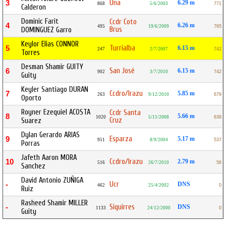
Una
3
6.29 m
868
5/6/2003
771
Calderon
Dominic Farit
Ccdr Coto
4
6.26 m
495
19/6/2009
765
Brus
DOMINGUEZ Garro
Keylor Elias CONNOR
Turrialba
5
6.15 m
247
2/7/2007
742
Torres
Desman Shamir GUITY
San José
6
6.15 m
902
3/7/2010
742
Guity
Keyler Santiago DURAN
Ccdro/Irazu
7
5.85 m
263
9/12/2010
679
Oporto
Royner Ezequiel ACOSTA
Ccdr Santa
8
5.66 m
1020
5/11/2008
639
Cruz
Suarez
Dylan Gerardo ARIAS
Esparza
9
5.17 m
951
8/9/2004
537
Porras
Jafeth Aaron MORA
Ccdro/Irazu
10
2.79 m
516
26/7/2010
56
Sanchez
David Antonio ZUÑIGA
Ucr
-
DNS
462
25/4/2002
0
Ruiz
Rasheed Shamir MILLER
Siquirres
-
DNS
1133
24/12/2000
0
Guity