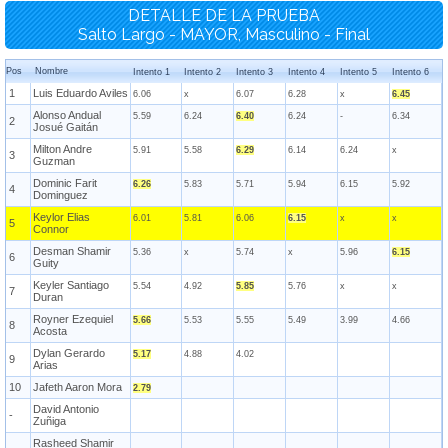
DETALLE DE LA PRUEBA
Salto Largo - MAYOR, Masculino - Final
Pos
Nombre
Intento 1
Intento 2
Intento 3
Intento 4
Intento 5
Intento 6
1
Luis Eduardo Aviles
6.06
x
6.07
6.28
x
6.45
Alonso Andual
5.59
6.24
6.40
6.24
-
6.34
2
Josué Gaitán
Milton Andre
5.91
5.58
6.29
6.14
6.24
x
3
Guzman
Dominic Farit
6.26
5.83
5.71
5.94
6.15
5.92
4
Dominguez
Keylor Elias
6.01
5.81
6.06
6.15
x
x
5
Connor
Desman Shamir
5.36
x
5.74
x
5.96
6.15
6
Guity
Keyler Santiago
5.54
4.92
5.85
5.76
x
x
7
Duran
Royner Ezequiel
5.66
5.53
5.55
5.49
3.99
4.66
8
Acosta
Dylan Gerardo
5.17
4.88
4.02
9
Arias
10
Jafeth Aaron Mora
2.79
David Antonio
-
Zuñiga
Rasheed Shamir