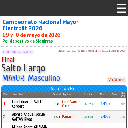
Campeonato Nacional Mayor
Electrolit 2026
09 y 10 de mayo de 2026
Polideportivo de Siquirres
RMA: 7.87 -0.2, Rasheed Shamir Miller (CCDR Limón), 2025
10/05/2026 a las 10:00
Final
Salto Largo
MAYOR, Masculino
Ver Siembra
Resultado Final
Pts
Pos
Nombre
Dorsal
Equipo
Nacim.
Marca
Viento
WA
Luis Eduardo AVILES
Ccdr Santa
1
6.45 m
548
1/2/2006
805
Cruz
Cordero
Alonso Andual Josué
Panamá
2
6.40 m
3420
26/1/2004
794
GAITÁN Rivas
Milton Andre GUZMAN