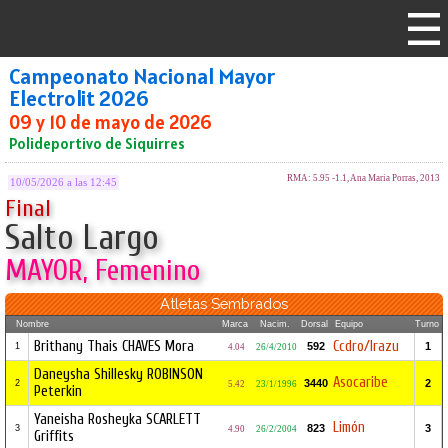
Campeonato Nacional Mayor
Electrolit 2026
09 y 10 de mayo de 2026
Polideportivo de Siquirres
RMA: 5.95 -1.1, Ana Maria Porras, 2013
10/05/2026 a las 12:45
Final
Salto Largo
MAYOR, Femenino
Atletas Sembrados
Nombre
Marca
Nacim.
Dorsal
Equipo
Turno
Brithany Thais CHAVES Mora
Ccdro/Irazu
592
1
1
4.04
26/4/2010
Daneysha Shillesky ROBINSON
Asocaribe
3440
2
2
5.42
23/1/1996
Peterkin
Yaneisha Rosheyka SCARLETT
Limón
823
3
3
4.90
26/2/2004
Griffits