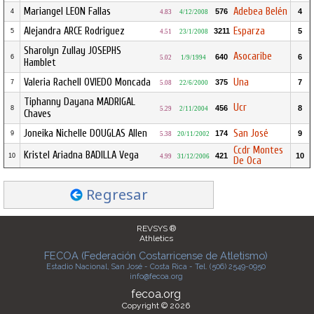
Mariangel LEON Fallas
Adebea Belén
576
4
4
4.83
4/12/2008
Alejandra ARCE Rodriguez
Esparza
3211
5
5
4.51
23/1/2008
Sharolyn Zullay JOSEPHS
Asocaribe
640
6
6
5.02
1/9/1994
Hamblet
Valeria Rachell OVIEDO Moncada
Una
375
7
7
5.08
22/6/2000
Tiphanny Dayana MADRIGAL
Ucr
456
8
8
5.29
2/11/2004
Chaves
Joneika Nichelle DOUGLAS Allen
San José
174
9
9
5.38
20/11/2002
Ccdr Montes
Kristel Ariadna BADILLA Vega
421
10
10
4.99
31/12/2006
De Oca
Regresar
REVSYS ®
Athletics
FECOA (Federación Costarricense de Atletismo)
Estadio Nacional, San José - Costa Rica - Tel. (506) 2549-0950
info@fecoa.org
fecoa.org
Copyright © 2026