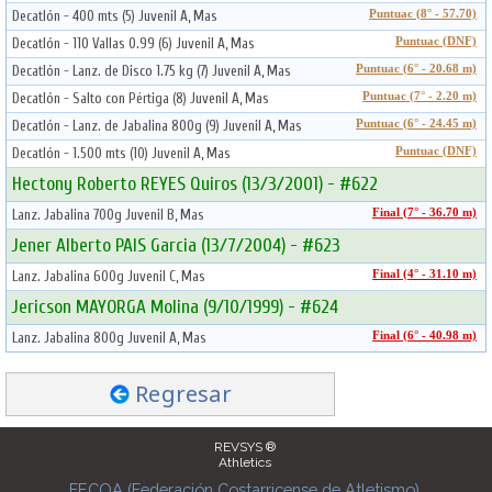
Decatlón - 400 mts (5) Juvenil A, Mas
Puntuac (8° - 57.70)
Decatlón - 110 Vallas 0.99 (6) Juvenil A, Mas
Puntuac (DNF)
Decatlón - Lanz. de Disco 1.75 kg (7) Juvenil A, Mas
Puntuac (6° - 20.68 m)
Decatlón - Salto con Pértiga (8) Juvenil A, Mas
Puntuac (7° - 2.20 m)
Decatlón - Lanz. de Jabalina 800g (9) Juvenil A, Mas
Puntuac (6° - 24.45 m)
Decatlón - 1.500 mts (10) Juvenil A, Mas
Puntuac (DNF)
Hectony Roberto REYES Quiros (13/3/2001) - #622
Lanz. Jabalina 700g Juvenil B, Mas
Final (7° - 36.70 m)
Jener Alberto PAIS Garcia (13/7/2004) - #623
Lanz. Jabalina 600g Juvenil C, Mas
Final (4° - 31.10 m)
Jericson MAYORGA Molina (9/10/1999) - #624
Lanz. Jabalina 800g Juvenil A, Mas
Final (6° - 40.98 m)
Regresar
REVSYS ®
Athletics
FECOA (Federación Costarricense de Atletismo)