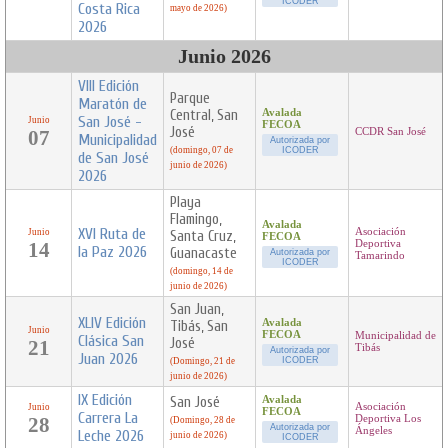
ICODER
Costa Rica
mayo de 2026)
2026
Junio 2026
VIII Edición
Parque
Maratón de
Central, San
Avalada
San José -
Junio
FECOA
José
07
CCDR San José
Municipalidad
Autorizada por
(domingo, 07 de
ICODER
de San José
junio de 2026)
2026
Playa
Flamingo,
Avalada
XVI Ruta de
Asociación
Junio
Santa Cruz,
FECOA
14
Deportiva
la Paz 2026
Guanacaste
Autorizada por
Tamarindo
ICODER
(domingo, 14 de
junio de 2026)
San Juan,
XLIV Edición
Avalada
Tibás, San
Junio
FECOA
Municipalidad de
Clásica San
José
21
Tibás
Autorizada por
Juan 2026
ICODER
(Domingo, 21 de
junio de 2026)
IX Edición
San José
Avalada
Asociación
Junio
FECOA
Carrera La
28
Deportiva Los
(Domingo, 28 de
Autorizada por
Ángeles
Leche 2026
junio de 2026)
ICODER