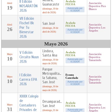
Nosara,
II Edición
Avalada
Asociación
Abril
Guanacaste
FECOA
NOSARATÓN
19
Deportiva Pico
Autorizada por
(domingo, 19 de
Blanco
2026
ICODER
abril de 2026)
VII Edición
Fischel 8k
San José
Avalada
Asociación
Abril
FECOA
Por Tu
26
Deportiva Los
(domingo, 26 de
Autorizada por
Ángeles
Bienestar
abril de 2026)
ICODER
2026
Mayo 2026
Lindora,
V Edición
Avalada
Asociación
Mayo
Santa Ana
FECOA
Circuito Nuun
10
Deportiva
Autorizada por
(domingo, 10 de
Tamarindo
2026
ICODER
mayo de 2026)
Parque
Metropolitano
I Edición
Evento
Asociación
Mayo
la Sabana,
Cancelado
Carrera EPA
10
Deportiva
San José
Autorizada por
Tamarindo
2026
ICODER
(domingo, 10 de
mayo de 2026)
XXXIX Colegio
de
Desamparados,
Avalada
Contadores
Asociación
Mayo
San José
FECOA
31
Deportiva Los
Privados de
Autorizada por
(domingo, 31 de
Ángeles