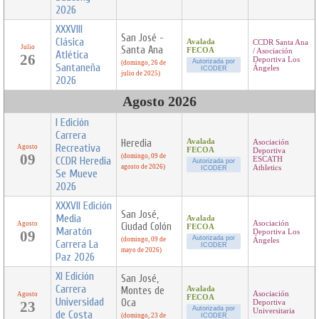
2026
XXXVIII
San José -
Clásica
Avalada
CCDR Santa Ana
Julio
Santa Ana
FECOA
/ Asociación
Atlética
26
Deportiva Los
Autorizada por
(domingo, 26 de
Santaneña
Ángeles
ICODER
julio de 2025)
2026
Agosto 2026
I Edición
Carrera
Heredia
Avalada
Asociación
Recreativa
Agosto
FECOA
Deportiva
09
(domingo, 09 de
CCDR Heredia
ESCATH
Autorizada por
agosto de 2026)
Athletics
ICODER
Se Mueve
2026
XXXVII Edición
San José,
Media
Avalada
Asociación
Agosto
Ciudad Colón
FECOA
Maratón
09
Deportiva Los
Autorizada por
(domingo, 09 de
Ángeles
Carrera La
ICODER
mayo de 2026)
Paz 2026
XI Edición
San José,
Carrera
Montes de
Avalada
Asociación
Agosto
FECOA
Universidad
Oca
23
Deportiva
Autorizada por
Universitaria
de Costa
(domingo, 23 de
ICODER