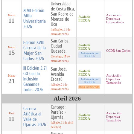
Universidad
de Costa Rica,
XLVII Edición
San Pedro de
Milla
Asociación
Marzo
Avalada
Montes de
11
Deportiva
Universitaria
FECOA
Universitaria
Oca
2026
(miércoles, 11 de
marzo de 2026)
San Carlos,
Edición XVIII
Avalada
Ciudad
Carrera de la
Marzo
FECOA
Quesada
15
CCDR San Carlos
Mujer San
Autorizada por
ICODER
(domingo, 15 de
Carlos 2026
marzo de 2026)
III Edición 3.21
San José,
Avalada
GO Con la
Avenida
FECOA
Asociación
Marzo
Inclusión
Escazú
21
Deportiva
Autorizada por
ICODER
Tamarindo
Ganamos
(sábado, 21 de
Ruta Certificada
todos 2026
marzo de 2026)
Abril 2026
Cartago :
Carrera
Paraíso -
Atlética al
Asociación
Abril
Avalada
Ujarrás
11
Deportiva
Valle de
FECOA
Tamarindo
(sábado, 11 de abril
Ujarrás 2026
de 2026)