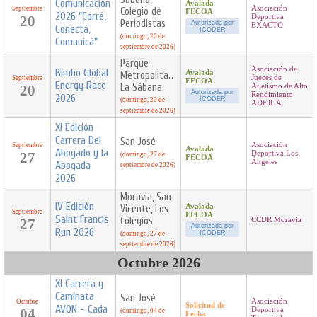
Comunicación
Avalada
Asociación
Septiembre
Colegio de
FECOA
2026 "Corré,
20
Deportiva
Periodistas
Autorizada por
EXACTO
Conectá,
ICODER
(domingo, 20 de
Comunicá"
septiembre de 2026)
Parque
Asociación de
Bimbo Global
Avalada
Metropolitano
Jueces de
Septiembre
FECOA
Energy Race
La Sábana
20
Atletismo de Alto
Autorizada por
Rendimiento
2026
ICODER
(domingo, 20 de
ADEJUA
septiembre de 2026)
XI Edición
Carrera Del
San José
Asociación
Septiembre
Avalada
Abogado y la
27
Deportiva Los
(domingo, 27 de
FECOA
Ángeles
Abogada
septiembre de 2026)
2026
Moravia, San
IV Edición
Avalada
Vicente, Los
Septiembre
FECOA
Saint Francis
Colegios
27
CCDR Moravia
Autorizada por
Run 2026
ICODER
(domingo, 27 de
septiembre de 2026)
Octubre 2026
XI Carrera y
Caminata
San José
Asociación
Octubre
Solicitud de
AVON - Cada
04
Deportiva
(domingo, 04 de
Fecha