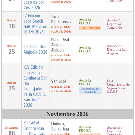
Tamarindo
paso es por
octubre de 2026)
Vos 2026
IV Edición
Jacó,
Avalada
Jaco Beach
Asociación
Octubre
Puntarenas
FECOA
18
Deportiva
Half Maraton
(domingo, 18 de
Tamarindo
Ruta Certificada
JBHM 2026
octubre de 2026)
Plaza Real
Alajuela,
II Edición Run
Asociación
Octubre
Avalada
Alajuela
25
Deportiva Los
Alajuela 2026
FECOA
Ángeles
(domingo, 25 de
octubre de 2026)
XLV Edición
Carrera y
Caminata Del
San José
Avalada
Caja
Día
Octubre
FECOA
Costarricense del
25
(domingo, 25 de
Trabajador
Seguro Social
Autorizada por
octubre de 2026)
C.C.S.S.
ICODER
de la C.C.S.S.
San José
2026
Noviembre 2026
XIII BMW
Lindora,
Avalada
Lindora Run
Asociación
Noviembre
Santa Ana
FECOA
08
Deportiva
by Powerade
(domingo, 08 de
Tamarindo