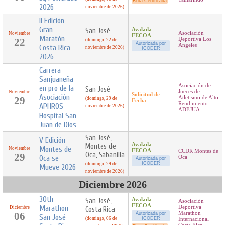
Ruta Certificada
2026
noviembre de 2026)
II Edición
Gran
San José
Avalada
Asociación
Noviembre
FECOA
Maratón
22
Deportiva Los
(domingo, 22 de
Autorizada por
Ángeles
Costa Rica
noviembre de 2026)
ICODER
2026
Carrera
Sanjuaneña
Asociación de
en pro de la
San José
Jueces de
Noviembre
Solicitud de
Asociación
29
Atletismo de Alto
(domingo, 29 de
Fecha
Rendimiento
APHROS
noviembre de 2026)
ADEJUA
Hospital San
Juan de Dios
San José,
V Edición
Avalada
Montes de
Montes de
Noviembre
FECOA
CCDR Montes de
Oca, Sabanilla
29
Oca se
Oca
Autorizada por
ICODER
(domingo, 29 de
Mueve 2026
noviembre de 2026)
Diciembre 2026
30th
San José,
Avalada
Asociación
FECOA
Marathon
Deportiva
Diciembre
Costa Rica
06
Marathon
Autorizada por
San José
(domingo, 06 de
ICODER
Internacional