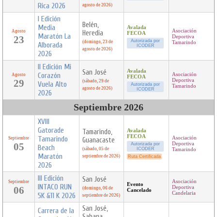
Rica 2026
agosto de 2026)
I Edición
Belén,
Media
Avalada
Asociación
Agosto
Heredia
FECOA
Maratón La
23
Deportiva
Autorizada por
(domingo, 23 de
Tamarindo
Alborada
ICODER
agosto de 2026)
2026
II Edición Mi
San José
Avalada
Corazón
Asociación
Agosto
FECOA
29
Deportiva
(sábado, 29 de
Vuela Alto
Autorizada por
Tamarindo
agosto de 2026)
ICODER
2026
Septiembre 2026
XVIII
Gatorade
Tamarindo,
Avalada
FECOA
Tamarindo
Asociación
Septiembre
Guanacaste
05
Deportiva
Autorizada por
Beach
(sábado, 05 de
ICODER
Tamarindo
Maratón
septiembre de 2026)
Ruta Certificada
2026
III Edición
San José
Asociación
Septiembre
Evento
INTACO RUN
06
Deportiva
(domingo, 06 de
Cancelado
Candelaria
5K &11 K 2026
septiembre de 2026)
San José,
Carrera de la
Sabana,