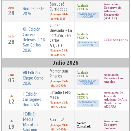
San José,
Asociación
Avalada
Run del Este
Deportiva de
Junio
Curridabat
FECOA
28
Atletismo
2026
Autorizada por
(domingo, 28 de
Escazuceña
ICODER
(ASDAE)
junio de 2026)
Cuidad
XIII Edición
Quesada - La
Carrera
Avalada
Fortuna, San
Junio
FECOA
Relevos 47 K
Carlos,
28
CCDR San Carlos
Autorizada por
San Carlos
Alajuela
ICODER
2026
(domingo, 28 de
junio de 2026)
Julio 2026
Momentum
VII Edición
Avalada
Asociación
Julio
Pinares
FECOA
Chepe Corre
05
Deportiva Los
Autorizada por
(domingo, 05 de
Ángeles
2026
ICODER
julio de 2026)
Estadio Fello
Asociación de
II Edición
Avalada
Jueces de
Julio
Meza
FECOA
Cartaginés
12
Atletismo de Alto
Autorizada por
(domingo, 12 de
Rendimiento
Run 2026
ICODER
ADEJUA
julio de 2026)
I Edición
Media
San José
Asociación
Julio
Evento
Maratón
19
Deportiva
(domingo, 19 de
Cancelado
Tamarindo
Saucony
julio de 2026)