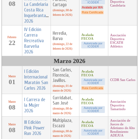
08
Deportiva
ICODER
La Candelaria
Cartago
Candelaria
Avalada por WA
Costa Rica
(domingo, 08 de
Ruta Certificada
Inquebrantables
febrero de 2026)
2026
IV Edición
Heredia,
Carrera
Avalada
Asociación
Febrero
Barva
FECOA
Deportiva
Recreativa
22
ESCATH
Autorizada por
(domingo, 22 de
Barveña
Athletics
ICODER
febrero de 2026)
2026
Marzo 2026
San Carlos,
I Edición
Avalada
Florencia,
FECOA
Internacional
Marzo
Javillos.
01
CCDR San Carlos
Autorizada por
Maratón San
ICODER
(domingo, 01 de
Carlos 2026
Ruta Certificada
marzo de 2026)
Curridabat,
I Carrera de
Avalada
Asociación
Marzo
San José
FECOA
la Mujer
08
Deportiva
Autorizada por
(domingo, 08 de
Tamarindo
2026
ICODER
marzo de 2026)
Multiplaza,
Asociación de
III Edición
Avalada
Jueces de
Marzo
Escazú
FECOA
Pink Power
08
Atletismo de Alto
Autorizada por
(domingo, 08 de
Rendimiento
Run 2026
ICODER
ADEJUA
marzo de 2026)