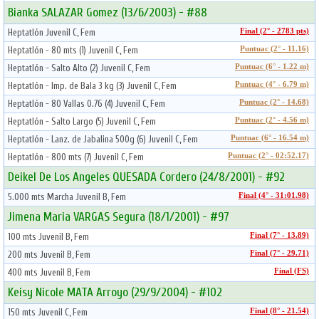
Bianka SALAZAR Gomez (13/6/2003) - #88
Heptatlón Juvenil C, Fem
Final (2° - 2783 pts)
Heptatlón - 80 mts (1) Juvenil C, Fem
Puntuac (2° - 11.16)
Heptatlón - Salto Alto (2) Juvenil C, Fem
Puntuac (6° - 1.22 m)
Heptatlón - Imp. de Bala 3 kg (3) Juvenil C, Fem
Puntuac (4° - 6.79 m)
Heptatlón - 80 Vallas 0.76 (4) Juvenil C, Fem
Puntuac (2° - 14.68)
Heptatlón - Salto Largo (5) Juvenil C, Fem
Puntuac (2° - 4.56 m)
Heptatlón - Lanz. de Jabalina 500g (6) Juvenil C, Fem
Puntuac (6° - 16.54 m)
Heptatlón - 800 mts (7) Juvenil C, Fem
Puntuac (2° - 02:52.17)
Deikel De Los Angeles QUESADA Cordero (24/8/2001) - #92
5.000 mts Marcha Juvenil B, Fem
Final (4° - 31:01.98)
Jimena Maria VARGAS Segura (18/1/2001) - #97
100 mts Juvenil B, Fem
Final (7° - 13.89)
200 mts Juvenil B, Fem
Final (7° - 29.71)
400 mts Juvenil B, Fem
Final (FS)
Keisy Nicole MATA Arroyo (29/9/2004) - #102
150 mts Juvenil C, Fem
Final (8° - 21.54)