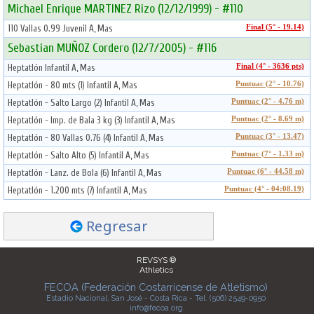
Michael Enrique MARTINEZ Rizo (12/12/1999) - #110
110 Vallas 0.99 Juvenil A, Mas
Final (5° - 19.14)
Sebastian MUÑOZ Cordero (12/7/2005) - #116
Heptatlón Infantil A, Mas
Final (4° - 3636 pts)
Heptatlón - 80 mts (1) Infantil A, Mas
Puntuac (2° - 10.76)
Heptatlón - Salto Largo (2) Infantil A, Mas
Puntuac (2° - 4.76 m)
Heptatlón - Imp. de Bala 3 kg (3) Infantil A, Mas
Puntuac (2° - 8.69 m)
Heptatlón - 80 Vallas 0.76 (4) Infantil A, Mas
Puntuac (3° - 13.47)
Heptatlón - Salto Alto (5) Infantil A, Mas
Puntuac (7° - 1.33 m)
Heptatlón - Lanz. de Bola (6) Infantil A, Mas
Puntuac (6° - 44.58 m)
Heptatlón - 1.200 mts (7) Infantil A, Mas
Puntuac (4° - 04:08.19)
Regresar
REVSYS ®
Athletics
FECOA (Federación Costarricense de Atletismo)
Estadio Nacional, San José - Costa Rica - Tel. (506) 2549-0950
info@fecoa.org