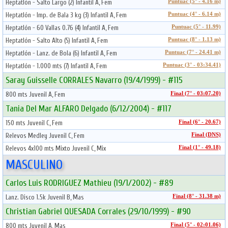
Heptatlón - Salto Largo (2) Infantil A, Fem
Puntuac (5° - 4.16 m)
Heptatlón - Imp. de Bala 3 kg (3) Infantil A, Fem
Puntuac (4° - 6.14 m)
Heptatlón - 60 Vallas 0.76 (4) Infantil A, Fem
Puntuac (5° - 11.99)
Heptatlón - Salto Alto (5) Infantil A, Fem
Puntuac (8° - 1.13 m)
Heptatlón - Lanz. de Bola (6) Infantil A, Fem
Puntuac (7° - 24.41 m)
Heptatlón - 1.000 mts (7) Infantil A, Fem
Puntuac (3° - 03:34.41)
Saray Guisselle CORRALES Navarro (19/4/1999) - #115
800 mts Juvenil A, Fem
Final (7° - 03:07.20)
Tania Del Mar ALFARO Delgado (6/12/2004) - #117
150 mts Juvenil C, Fem
Final (6° - 20.67)
Relevos Medley Juvenil C, Fem
Final (DNS)
Relevos 4x100 mts Mixto Juvenil C, Mix
Final (1° - 49.18)
MASCULINO
Carlos Luis RODRIGUEZ Mathieu (19/1/2002) - #89
Lanz. Disco 1.5k Juvenil B, Mas
Final (8° - 31.38 m)
Christian Gabriel QUESADA Corrales (29/10/1999) - #90
800 mts Juvenil A, Mas
Final (5° - 02:01.06)