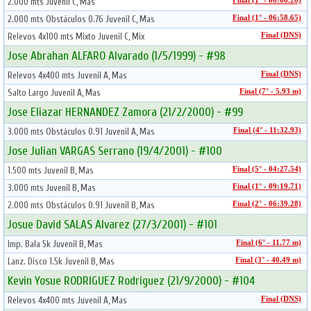
2.000 mts Juvenil C, Mas
Final (1° - 06:06.20)
2.000 mts Obstáculos 0.76 Juvenil C, Mas
Final (1° - 06:58.65)
Relevos 4x100 mts Mixto Juvenil C, Mix
Final (DNS)
Jose Abrahan ALFARO Alvarado (1/5/1999) - #98
Relevos 4x400 mts Juvenil A, Mas
Final (DNS)
Salto Largo Juvenil A, Mas
Final (7° - 5.93 m)
Jose Eliazar HERNANDEZ Zamora (21/2/2000) - #99
3.000 mts Obstáculos 0.91 Juvenil A, Mas
Final (4° - 11:32.93)
Jose Julian VARGAS Serrano (19/4/2001) - #100
1.500 mts Juvenil B, Mas
Final (5° - 04:27.54)
3.000 mts Juvenil B, Mas
Final (1° - 09:19.71)
2.000 mts Obstáculos 0.91 Juvenil B, Mas
Final (2° - 06:39.28)
Josue David SALAS Alvarez (27/3/2001) - #101
Imp. Bala 5k Juvenil B, Mas
Final (6° - 11.77 m)
Lanz. Disco 1.5k Juvenil B, Mas
Final (3° - 40.49 m)
Kevin Yosue RODRIGUEZ Rodriguez (21/9/2000) - #104
Relevos 4x400 mts Juvenil A, Mas
Final (DNS)