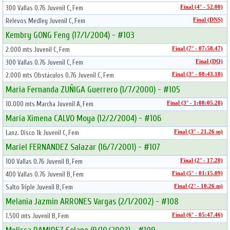
300 Vallas 0.76 Juvenil C, Fem
Final (4° - 52.00)
Relevos Medley Juvenil C, Fem
Final (DNS)
Kembry GONG Feng (17/1/2004) - #103
2.000 mts Juvenil C, Fem
Final (7° - 07:58.47)
300 Vallas 0.76 Juvenil C, Fem
Final (DQ)
2.000 mts Obstáculos 0.76 Juvenil C, Fem
Final (3° - 08:43.18)
Maria Fernanda ZUÑIGA Guerrero (1/7/2000) - #105
10.000 mts Marcha Juvenil A, Fem
Final (3° - 1:08:05.28)
Maria Ximena CALVO Moya (12/2/2004) - #106
Lanz. Disco 1k Juvenil C, Fem
Final (3° - 21.26 m)
Mariel FERNANDEZ Salazar (16/7/2001) - #107
100 Vallas 0.76 Juvenil B, Fem
Final (2° - 17.20)
400 Vallas 0.76 Juvenil B, Fem
Final (5° - 01:15.09)
Salto Triple Juvenil B, Fem
Final (2° - 10.26 m)
Melania Jazmin ARRONES Vargas (2/1/2002) - #108
1.500 mts Juvenil B, Fem
Final (6° - 05:47.46)