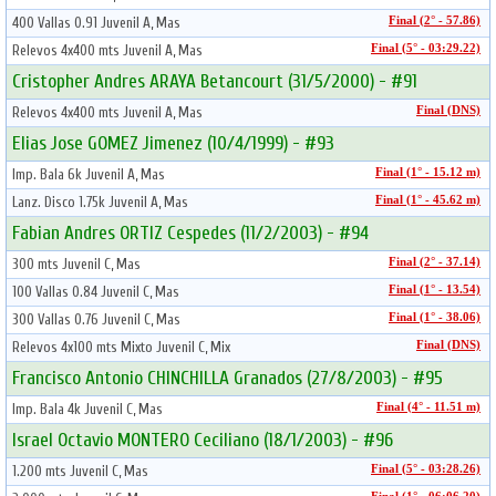
400 Vallas 0.91 Juvenil A, Mas
Final (2° - 57.86)
Relevos 4x400 mts Juvenil A, Mas
Final (5° - 03:29.22)
Cristopher Andres ARAYA Betancourt (31/5/2000) - #91
Relevos 4x400 mts Juvenil A, Mas
Final (DNS)
Elias Jose GOMEZ Jimenez (10/4/1999) - #93
Imp. Bala 6k Juvenil A, Mas
Final (1° - 15.12 m)
Lanz. Disco 1.75k Juvenil A, Mas
Final (1° - 45.62 m)
Fabian Andres ORTIZ Cespedes (11/2/2003) - #94
300 mts Juvenil C, Mas
Final (2° - 37.14)
100 Vallas 0.84 Juvenil C, Mas
Final (1° - 13.54)
300 Vallas 0.76 Juvenil C, Mas
Final (1° - 38.06)
Relevos 4x100 mts Mixto Juvenil C, Mix
Final (DNS)
Francisco Antonio CHINCHILLA Granados (27/8/2003) - #95
Imp. Bala 4k Juvenil C, Mas
Final (4° - 11.51 m)
Israel Octavio MONTERO Ceciliano (18/1/2003) - #96
1.200 mts Juvenil C, Mas
Final (5° - 03:28.26)