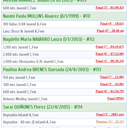
Melissa RAMIREZ Solano (9/10/2003) - #109
600 mts Juvenil C, Fem
Final (3° - 01:49.42)
Naomi Paola MULLINS Alvarez (8/1/1999) - #111
100 Vallas 0.84 Juvenil A, Fem
Final (4° - 18.61)
Lanz. Disco 1k Juvenil A, Fem
Final (4° - 28.46 m)
Naydelin Maria NAVARRO Lanza (1/1/2003) - #112
1.200 mts Juvenil C, Fem
Final (7° - 04:19.67)
2.000 mts Juvenil C, Fem
Final (6° - 07:52.98)
2.000 mts Obstáculos 0.76 Juvenil C, Fem
Final (2° - 08:39.24)
Paulina Andrea BRENES Quesada (24/8/2003) - #113
150 mts Juvenil C, Fem
Final (7° - 21.06)
300 mts Juvenil C, Fem
Final (3° - 43.86)
600 mts Juvenil C, Fem
Final (6° - 01:54.79)
Relevos Medley Juvenil C, Fem
Final (DNS)
Sarai QUIÑONES Florez (22/4/2005) - #114
Heptatlón Infantil A, Fem
Final (5° - 2801 pts)
Heptatlón - 80 mts (1) Infantil A, Fem
Puntuac (1° - 11.12)