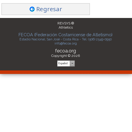
Regresar
REVSYS ®
Athletics
FECOA (Federación Costarricense de Atletismo)
Estadio Nacional, San José - Costa Rica - Tel. (506) 2549-0950
info@fecoa.org
fecoa.org
Copyright © 2026