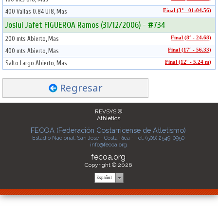
400 Vallas 0.84 U18, Mas
Final (3° - 01:04.56)
Joslui Jafet FIGUEROA Ramos (31/12/2006) - #734
200 mts Abierto, Mas
Final (8° - 24.68)
400 mts Abierto, Mas
Final (17° - 56.33)
Salto Largo Abierto, Mas
Final (12° - 5.24 m)
Regresar
REVSYS ®
Athletics
FECOA (Federación Costarricense de Atletismo)
Estadio Nacional, San José - Costa Rica - Tel. (506) 2549-0950
info@fecoa.org
fecoa.org
Copyright © 2026