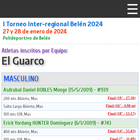
I Torneo Inter-regional Belén 2024
27 y 28 de enero de 2024
Polideportivo de Belén
Atletas inscritos por Equipo:
El Guarco
MASCULINO
Asdrubal Daniel ROBLES Monge (15/5/2009) - #939
200 mts Abierto, Mas
Final (19° - 27.36)
Salto Largo Abierto, Mas
Final (16° - 4.98 m)
100 mts U18, Mas
Final (18° - 13.17)
Erick Yordany HUNTER Dominguez (6/1/2009) - #743
400 mts Abierto, Mas
Final (14° - 55.03)
100 mts U18, Mas
Final (7° - 11.89)