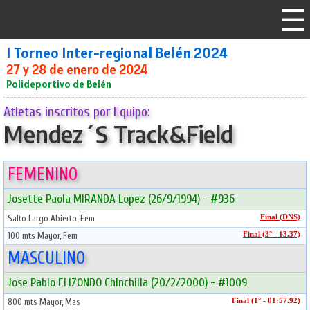
I Torneo Inter-regional Belén 2024
27 y 28 de enero de 2024
Polideportivo de Belén
Atletas inscritos por Equipo:
Mendez´S Track&Field
FEMENINO
Josette Paola MIRANDA Lopez (26/9/1994) - #936
Salto Largo Abierto, Fem
Final (DNS)
100 mts Mayor, Fem
Final (3° - 13.37)
MASCULINO
Jose Pablo ELIZONDO Chinchilla (20/2/2000) - #1009
800 mts Mayor, Mas
Final (1° - 01:57.92)