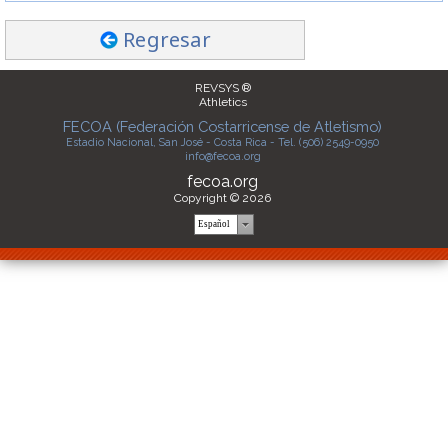
Regresar
REVSYS ®
Athletics
FECOA (Federación Costarricense de Atletismo)
Estadio Nacional, San José - Costa Rica - Tel. (506) 2549-0950
info@fecoa.org
fecoa.org
Copyright © 2026