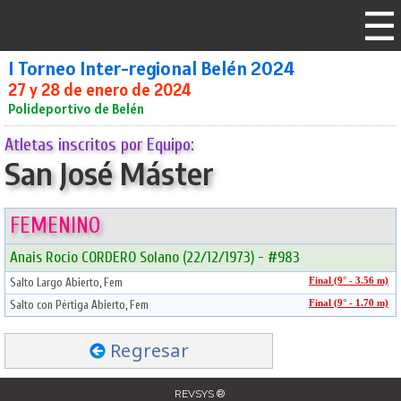
I Torneo Inter-regional Belén 2024
27 y 28 de enero de 2024
Polideportivo de Belén
Atletas inscritos por Equipo:
San José Máster
FEMENINO
Anais Rocio CORDERO Solano (22/12/1973) - #983
Salto Largo Abierto, Fem
Final (9° - 3.56 m)
Salto con Pértiga Abierto, Fem
Final (9° - 1.70 m)
Regresar
REVSYS ®