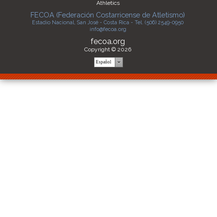
Athletics
FECOA (Federación Costarricense de Atletismo)
Estadio Nacional, San José - Costa Rica - Tel. (506) 2549-0950
info@fecoa.org
fecoa.org
Copyright © 2026