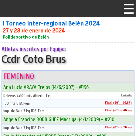
I Torneo Inter-regional Belén 2024
27 y 28 de enero de 2024
Polideportivo de Belén
Atletas inscritos por Equipo:
Ccdr Coto Brus
FEMENINO
Ana Lucia ARAYA Trejos (14/6/2007) - #196
Relevos 4x100 mts Abierto, Fem
Listado
100 mts U18, Fem
Final (10° - 14.63)
Imp. de Bala 3 kg U18, Fem
Final (6° - 6.46 m)
Angela Francine RODRIGUEZ Madrigal (4/1/2009) - #210
Imp. de Bala 3 kg U18, Fem
Final (8° - 5.76 m)