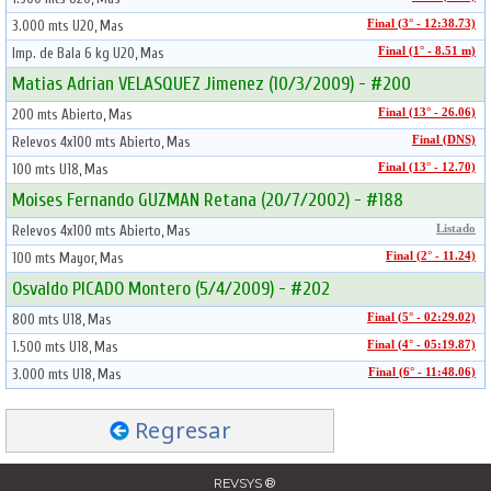
3.000 mts U20, Mas
Final (3° - 12:38.73)
Imp. de Bala 6 kg U20, Mas
Final (1° - 8.51 m)
Matias Adrian VELASQUEZ Jimenez (10/3/2009) - #200
200 mts Abierto, Mas
Final (13° - 26.06)
Relevos 4x100 mts Abierto, Mas
Final (DNS)
100 mts U18, Mas
Final (13° - 12.70)
Moises Fernando GUZMAN Retana (20/7/2002) - #188
Relevos 4x100 mts Abierto, Mas
Listado
100 mts Mayor, Mas
Final (2° - 11.24)
Osvaldo PICADO Montero (5/4/2009) - #202
800 mts U18, Mas
Final (5° - 02:29.02)
1.500 mts U18, Mas
Final (4° - 05:19.87)
3.000 mts U18, Mas
Final (6° - 11:48.06)
Regresar
REVSYS ®