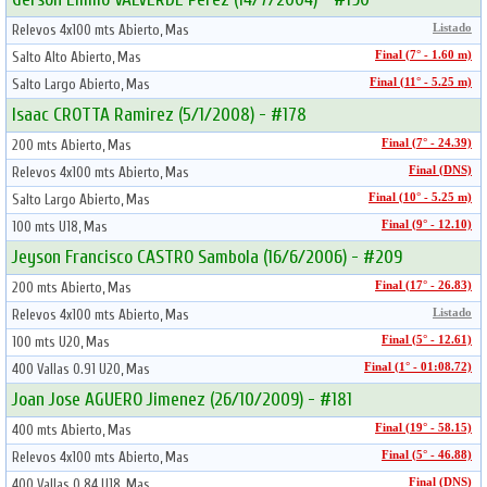
Relevos 4x100 mts Abierto, Mas
Listado
Salto Alto Abierto, Mas
Final (7° - 1.60 m)
Salto Largo Abierto, Mas
Final (11° - 5.25 m)
Isaac CROTTA Ramirez (5/1/2008) - #178
200 mts Abierto, Mas
Final (7° - 24.39)
Relevos 4x100 mts Abierto, Mas
Final (DNS)
Salto Largo Abierto, Mas
Final (10° - 5.25 m)
100 mts U18, Mas
Final (9° - 12.10)
Jeyson Francisco CASTRO Sambola (16/6/2006) - #209
200 mts Abierto, Mas
Final (17° - 26.83)
Relevos 4x100 mts Abierto, Mas
Listado
100 mts U20, Mas
Final (5° - 12.61)
400 Vallas 0.91 U20, Mas
Final (1° - 01:08.72)
Joan Jose AGUERO Jimenez (26/10/2009) - #181
400 mts Abierto, Mas
Final (19° - 58.15)
Relevos 4x100 mts Abierto, Mas
Final (5° - 46.88)
400 Vallas 0.84 U18, Mas
Final (DNS)