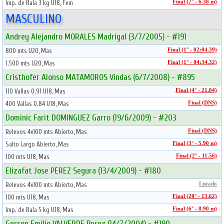
Imp. de Bala 3 kg U18, Fem
Final (7° - 6.38 m)
MASCULINO
Andrey Alejandro MORALES Madrigal (3/7/2005) - #191
800 mts U20, Mas
Final (1° - 02:04.39)
1.500 mts U20, Mas
Final (1° - 04:34.32)
Cristhofer Alonso MATAMOROS Vindas (6/7/2008) - #895
110 Vallas 0.91 U18, Mas
Final (4° - 21.04)
400 Vallas 0.84 U18, Mas
Final (DNS)
Dominic Farit DOMINGUEZ Garro (19/6/2009) - #203
Relevos 4x100 mts Abierto, Mas
Final (DNS)
Salto Largo Abierto, Mas
Final (3° - 5.90 m)
100 mts U18, Mas
Final (2° - 11.56)
Elizafat Jose PEREZ Segura (13/4/2009) - #180
Relevos 4x100 mts Abierto, Mas
Listado
100 mts U18, Mas
Final (20° - 13.62)
Imp. de Bala 5 kg U18, Mas
Final (6° - 8.90 m)
Gerson Emilio VALVERDE Perez (14/7/2004) - #190