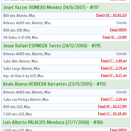
Joset Yazzer ROMERO Mendez (14/6/2007) - #197
400 mts Abierto, Mas
Final (24° - 01:02.23)
Relevos 4x100 mts Abierto, Mas
Listado
800 mts U18, Mas
Final (DNS)
110 Vallas 0.91 U18, Mas
Final (6° - 23.00)
Josue Rafael ESPINOZA Torres (24/12/2006) - #195
Relevos 4x100 mts Abierto, Mas
Listado
Salto Alto Abierto, Mas
Final (7° - 1.60 m)
Salto Largo Abierto, Mas
Final (5° - 5.78 m)
Imp. de Bala 6 kg U20, Mas
Final (2° - 8.37 m)
Kevin Alonso HERRERA Barrantes (23/11/2005) - #193
Relevos 4x100 mts Abierto, Mas
Listado
Salto con Pértiga Abierto, Mas
Final (7° - 2.20 m)
800 mts U20, Mas
Final (6° - 02:17.99)
1.500 mts U20, Mas
Final (5° - 05:10.36)
Luis Alberto PALACIOS Mendoza (27/7/2006) - #186
1.500 mts U20, Mas
Final (DNS)