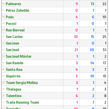
Palmares
9
13
22
36
Pérez Zeledón
0
1
1
37
Poás
4
6
10
38
Pococí
1
0
1
39
Run Barreal
0
1
1
40
San Carlos
10
15
25
41
San Jose
1
0
1
42
San José
21
30
51
43
San José Máster
1
1
2
44
San Ramón
3
14
17
45
Santa Ana
4
3
7
46
Siquirres
5
10
15
47
Team Sergio Molina
3
1
4
48
Thalagua
1
2
3
49
Tolentino
6
2
8
50
Traña Running Team
1
1
2
51
Turrialba
10
9
19
52