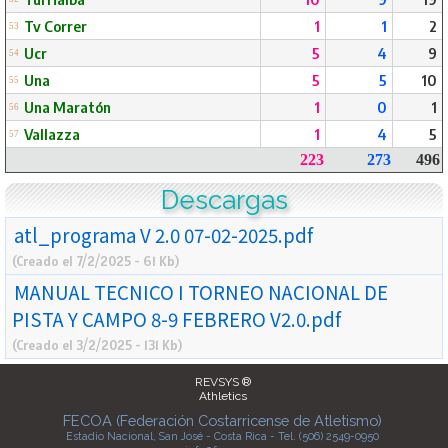
Tv Correr
1
1
2
53
Ucr
5
4
9
54
Una
5
5
10
55
Una Maratón
1
0
1
56
Vallazza
1
4
5
57
223
273
496
Descargas
atl_programa V 2.0 07-02-2025.pdf
(Creado el 7/2/2025 - 61 Kb)
MANUAL TECNICO I TORNEO NACIONAL DE
PISTA Y CAMPO 8-9 FEBRERO V2.0.pdf
(Creado el 3/2/2025 - 131 Kb)
REVSYS ®
Athletics
FECOA (Federación Costarricense de Atletismo)
Estadio Nacional, San José - Costa Rica - Tel. (506) 2549-0950