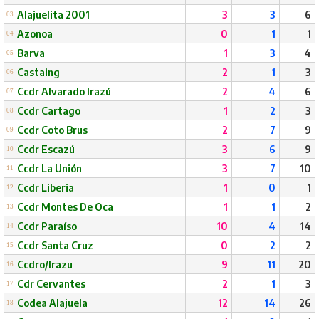
Alajuelita 2001
3
3
6
03
Azonoa
0
1
1
04
Barva
1
3
4
05
Castaing
2
1
3
06
Ccdr Alvarado Irazú
2
4
6
07
Ccdr Cartago
1
2
3
08
Ccdr Coto Brus
2
7
9
09
Ccdr Escazú
3
6
9
10
Ccdr La Unión
3
7
10
11
Ccdr Liberia
1
0
1
12
Ccdr Montes De Oca
1
1
2
13
Ccdr Paraíso
10
4
14
14
Ccdr Santa Cruz
0
2
2
15
Ccdro/Irazu
9
11
20
16
Cdr Cervantes
2
1
3
17
Codea Alajuela
12
14
26
18