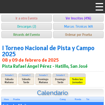
Ir a otro Evento
Ver Inscritos (496)
Descargas (2)
Marcas Técnicas WA
Récords del Evento
Ordenar por Prueba
I Torneo Nacional de Pista y Campo
2025
08 y 09 de febrero de 2025
Pista Rafael Ángel Pérez - Hatillo, San José
Jornada 1
Jornada 2
Jornada 3
Jornada 4
Sábado
Sábado
Domingo
Domingo
Todas las
Mañana
Tarde
Mañana
Tarde
Jornadas
Calendario
Hora
Prueba
Categ
Ronda
Tot