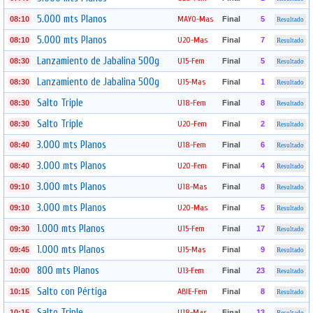
5.000 mts Planos
MAYO-Mas
08:10
Final
5
Resultado
5.000 mts Planos
U20-Mas
08:10
Final
7
Resultado
Lanzamiento de Jabalina 500g
U15-Fem
08:30
Final
5
Resultado
Lanzamiento de Jabalina 500g
U15-Mas
08:30
Final
1
Resultado
Salto Triple
U18-Fem
08:30
Final
8
Resultado
Salto Triple
U20-Fem
08:30
Final
2
Resultado
3.000 mts Planos
U18-Fem
08:40
Final
6
Resultado
3.000 mts Planos
U20-Fem
08:40
Final
4
Resultado
3.000 mts Planos
U18-Mas
09:10
Final
8
Resultado
3.000 mts Planos
U20-Mas
09:10
Final
5
Resultado
1.000 mts Planos
U15-Fem
09:30
Final
17
Resultado
1.000 mts Planos
U15-Mas
09:45
Final
9
Resultado
800 mts Planos
U13-Fem
10:00
Final
23
Resultado
Salto con Pértiga
ABIE-Fem
10:15
Final
8
Resultado
Salto Triple
U18-Mas
10:15
Final
13