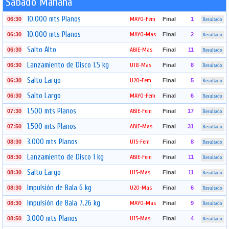
Sábado Mañana
10.000 mts Planos
MAYO-Fem
06:30
Final
1
Resultado
10.000 mts Planos
MAYO-Mas
06:30
Final
2
Resultado
Salto Alto
ABIE-Mas
06:30
Final
11
Resultado
Lanzamiento de Disco 1.5 kg
U18-Mas
06:30
Final
8
Resultado
Salto Largo
U20-Fem
06:30
Final
5
Resultado
Salto Largo
MAYO-Fem
06:30
Final
6
Resultado
1.500 mts Planos
ABIE-Fem
07:30
Final
17
Resultado
1.500 mts Planos
ABIE-Mas
07:50
Final
31
Resultado
3.000 mts Planos
U15-Fem
08:30
Final
8
Resultado
Lanzamiento de Disco 1 kg
ABIE-Fem
08:30
Final
11
Resultado
Salto Largo
U15-Mas
08:30
Final
11
Resultado
Impulsión de Bala 6 kg
U20-Mas
08:30
Final
6
Resultado
Impulsión de Bala 7.26 kg
MAYO-Mas
08:30
Final
9
Resultado
3.000 mts Planos
U15-Mas
08:50
Final
4
Resultado