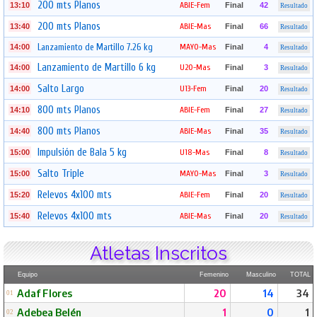
200 mts Planos
ABIE-Fem
13:10
Final
42
Resultado
200 mts Planos
ABIE-Mas
13:40
Final
66
Resultado
Lanzamiento de Martillo 7.26 kg
MAYO-Mas
14:00
Final
4
Resultado
Lanzamiento de Martillo 6 kg
U20-Mas
14:00
Final
3
Resultado
Salto Largo
U13-Fem
14:00
Final
20
Resultado
800 mts Planos
ABIE-Fem
14:10
Final
27
Resultado
800 mts Planos
ABIE-Mas
14:40
Final
35
Resultado
Impulsión de Bala 5 kg
U18-Mas
15:00
Final
8
Resultado
Salto Triple
MAYO-Mas
15:00
Final
3
Resultado
Relevos 4x100 mts
ABIE-Fem
15:20
Final
20
Resultado
Relevos 4x100 mts
ABIE-Mas
15:40
Final
20
Resultado
Atletas Inscritos
Equipo
Femenino
Masculino
TOTAL
Adaf Flores
20
14
34
01
Adebea Belén
1
0
1
02