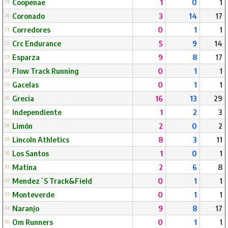
Coopenae
1
0
1
19
Coronado
3
14
17
20
Corredores
0
1
1
21
Crc Endurance
5
9
14
22
Esparza
9
8
17
23
Flow Track Running
0
1
1
24
Gacelas
0
1
1
25
Grecia
16
13
29
26
Independiente
1
2
3
27
Limón
2
0
2
28
Lincoln Athletics
8
3
11
29
Los Santos
1
0
1
30
Matina
2
6
8
31
Mendez´S Track&Field
0
1
1
32
Monteverde
0
1
1
33
Naranjo
9
8
17
34
Om Runners
0
1
1
35