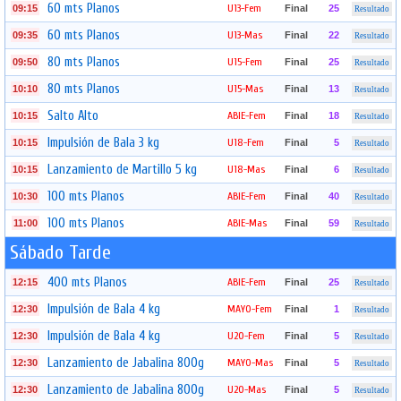
60 mts Planos
U13-Fem
09:15
Final
25
Resultado
60 mts Planos
U13-Mas
09:35
Final
22
Resultado
80 mts Planos
U15-Fem
09:50
Final
25
Resultado
80 mts Planos
U15-Mas
10:10
Final
13
Resultado
Salto Alto
ABIE-Fem
10:15
Final
18
Resultado
Impulsión de Bala 3 kg
U18-Fem
10:15
Final
5
Resultado
Lanzamiento de Martillo 5 kg
U18-Mas
10:15
Final
6
Resultado
100 mts Planos
ABIE-Fem
10:30
Final
40
Resultado
100 mts Planos
ABIE-Mas
11:00
Final
59
Resultado
Sábado Tarde
400 mts Planos
ABIE-Fem
12:15
Final
25
Resultado
Impulsión de Bala 4 kg
MAYO-Fem
12:30
Final
1
Resultado
Impulsión de Bala 4 kg
U20-Fem
12:30
Final
5
Resultado
Lanzamiento de Jabalina 800g
MAYO-Mas
12:30
Final
5
Resultado
Lanzamiento de Jabalina 800g
U20-Mas
12:30
Final
5
Resultado