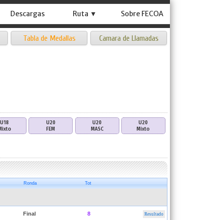
Descargas
Ruta ▼
Sobre FECOA
Tabla de Medallas
Camara de Llamadas
U18
U20
U20
U20
Mixto
FEM
MASC
Mixto
Ronda
Tot
Final
8
Resultado