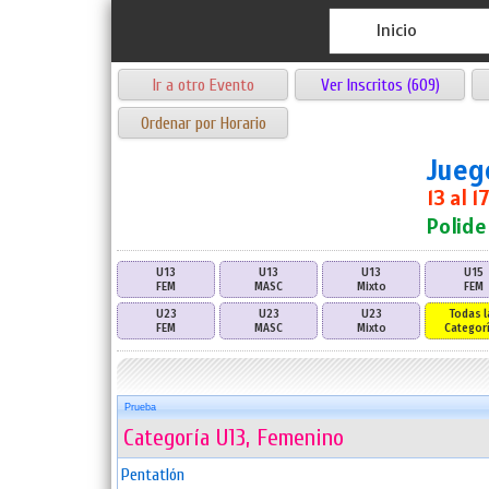
Inicio
Ir a otro Evento
Ver Inscritos (609)
Ordenar por Horario
Jueg
13 al 
Polide
U13
U13
U13
U15
FEM
MASC
Mixto
FEM
U23
U23
U23
Todas l
FEM
MASC
Mixto
Categor
Prueba
Categoría U13, Femenino
Pentatlón