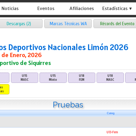
Noticias
Eventos
Afiliaciones
Estadísticas ▼
Descargas (2)
Marcas Técnicas WA
Récords del Evento
os Deportivos Nacionales Limón 2026
17 de Enero, 2026
portivo de Siquirres
U15
U15
U18
U18
MASC
Mixto
FEM
MASC
as
ías
Pruebas
Categ
U13-Fem