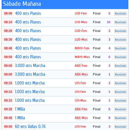
Sábado Mañana
400 mts Planos
U18-Fem
08:00
Final
5
Resultado
400 mts Planos
U18-Mas
08:10
Final
10
Resultado
400 mts Planos
U20-Fem
08:20
Final
2
Resultado
400 mts Planos
U20-Mas
08:30
Final
3
Resultado
400 mts Planos
MAYO-Fem
08:40
Final
4
Resultado
400 mts Planos
MAYO-Mas
08:50
Final
5
Resultado
3.000 mts Marcha
ABIE-Fem
09:00
Final
3
Resultado
3.000 mts Marcha
ABIE-Mas
09:00
Final
1
Resultado
1.000 mts Marcha
U15-Fem
09:15
Final
2
Resultado
1.000 mts Marcha
U13-Fem
09:15
Final
1
Resultado
1.000 mts Marcha
U13-Mas
09:15
Final
1
Resultado
1 Milla
ABIE-Fem
09:35
Final
5
Resultado
1 Milla
ABIE-Mas
09:45
Final
8
Resultado
60 mts Vallas 0.76
U15-Fem
09:50
Final
3
Resultado