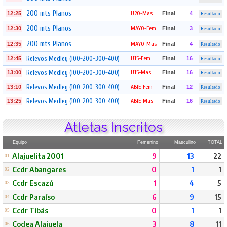
200 mts Planos
U20-Mas
12:25
Final
4
Resultado
200 mts Planos
MAYO-Fem
12:30
Final
3
Resultado
200 mts Planos
MAYO-Mas
12:35
Final
4
Resultado
Relevos Medley (100-200-300-400)
U15-Fem
12:45
Final
16
Resultado
Relevos Medley (100-200-300-400)
U15-Mas
13:00
Final
16
Resultado
Relevos Medley (100-200-300-400)
ABIE-Fem
13:10
Final
12
Resultado
Relevos Medley (100-200-300-400)
ABIE-Mas
13:25
Final
16
Resultado
Atletas Inscritos
Equipo
Femenino
Masculino
TOTAL
Alajuelita 2001
9
13
22
01
Ccdr Abangares
0
1
1
02
Ccdr Escazú
1
4
5
03
Ccdr Paraíso
6
9
15
04
Ccdr Tibás
0
1
1
05
Codea Alajuela
3
8
11
06