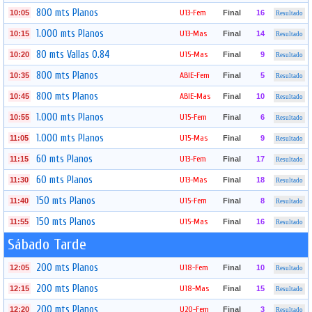
800 mts Planos
U13-Fem
10:05
Final
16
Resultado
1.000 mts Planos
U13-Mas
10:15
Final
14
Resultado
80 mts Vallas 0.84
U15-Mas
10:20
Final
9
Resultado
800 mts Planos
ABIE-Fem
10:35
Final
5
Resultado
800 mts Planos
ABIE-Mas
10:45
Final
10
Resultado
1.000 mts Planos
U15-Fem
10:55
Final
6
Resultado
1.000 mts Planos
U15-Mas
11:05
Final
9
Resultado
60 mts Planos
U13-Fem
11:15
Final
17
Resultado
60 mts Planos
U13-Mas
11:30
Final
18
Resultado
150 mts Planos
U15-Fem
11:40
Final
8
Resultado
150 mts Planos
U15-Mas
11:55
Final
16
Resultado
Sábado Tarde
200 mts Planos
U18-Fem
12:05
Final
10
Resultado
200 mts Planos
U18-Mas
12:15
Final
15
Resultado
200 mts Planos
U20-Fem
12:20
Final
3
Resultado