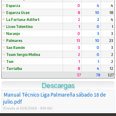
Esparza
0
4
4
07
Esparza Ucae
8
10
18
08
La Fortuna-Adifort
2
2
4
09
Liceo Tolentino
1
0
1
10
Naranjo
0
3
3
11
Palmares
13
10
23
12
San Ramón
3
0
3
13
Team Sergio Molina
2
0
2
14
Tsm
1
1
2
15
Turrialba
8
4
12
16
57
70
127
Descargas
Manual Técnico Liga Palmareña sábado 18 de
julio.pdf
(Creado el 22/6/2026 - 839 Kb)