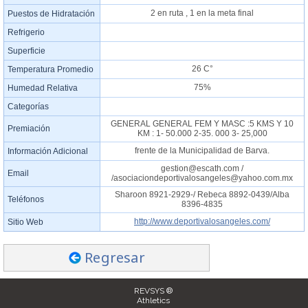
2 en ruta , 1 en la meta final
Puestos de Hidratación
Refrigerio
Superficie
26 C°
Temperatura Promedio
75%
Humedad Relativa
Categorías
GENERAL GENERAL FEM Y MASC :5 KMS Y 10
Premiación
KM : 1- 50.000 2-35. 000 3- 25,000
frente de la Municipalidad de Barva.
Información Adicional
gestion@escath.com /
Email
/asociaciondeportivalosangeles@yahoo.com.mx
Sharoon 8921-2929-/ Rebeca 8892-0439/Alba
Teléfonos
8396-4835
http://www.deportivalosangeles.com/
Sitio Web
Regresar
REVSYS ®
Athletics