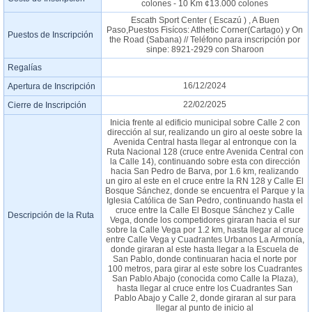
colones - 10 Km ¢13.000 colones
Escath Sport Center ( Escazú ) , A Buen
Paso,Puestos Fisícos: Atlhetic Corner(Cartago) y On
Puestos de Inscripción
the Road (Sabana) // Teléfono para inscripción por
sinpe: 8921-2929 con Sharoon
Regalías
16/12/2024
Apertura de Inscripción
22/02/2025
Cierre de Inscripción
Inicia frente al edificio municipal sobre Calle 2 con
dirección al sur, realizando un giro al oeste sobre la
Avenida Central hasta llegar al entronque con la
Ruta Nacional 128 (cruce entre Avenida Central con
la Calle 14), continuando sobre esta con dirección
hacia San Pedro de Barva, por 1.6 km, realizando
un giro al este en el cruce entre la RN 128 y Calle El
Bosque Sánchez, donde se encuentra el Parque y la
Iglesia Católica de San Pedro, continuando hasta el
cruce entre la Calle El Bosque Sánchez y Calle
Descripción de la Ruta
Vega, donde los competidores giraran hacia el sur
sobre la Calle Vega por 1.2 km, hasta llegar al cruce
entre Calle Vega y Cuadrantes Urbanos La Armonía,
donde giraran al este hasta llegar a la Escuela de
San Pablo, donde continuaran hacia el norte por
100 metros, para girar al este sobre los Cuadrantes
San Pablo Abajo (conocida como Calle la Plaza),
hasta llegar al cruce entre los Cuadrantes San
Pablo Abajo y Calle 2, donde giraran al sur para
llegar al punto de inicio al