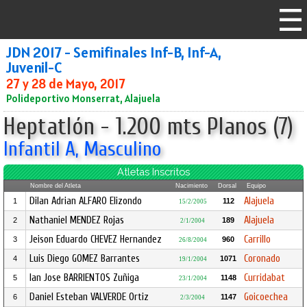
JDN 2017 - Semifinales Inf-B, Inf-A,
Juvenil-C
27 y 28 de Mayo, 2017
Polideportivo Monserrat, Alajuela
Heptatlón - 1.200 mts Planos (7)
Infantil A, Masculino
Atletas Inscritos
Nombre del Atleta
Nacimiento
Dorsal
Equipo
Dilan Adrian ALFARO Elizondo
Alajuela
1
112
15/2/2005
Nathaniel MENDEZ Rojas
Alajuela
2
189
2/1/2004
Jeison Eduardo CHEVEZ Hernandez
Carrillo
3
960
26/8/2004
Luis Diego GOMEZ Barrantes
Coronado
4
1071
19/1/2004
Ian Jose BARRIENTOS Zuñiga
Curridabat
5
1148
23/1/2004
Daniel Esteban VALVERDE Ortiz
Goicoechea
6
1147
2/3/2004