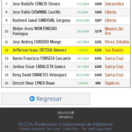
Jose Rodolfo CONEJO Chevez
Goicoechea
7
1150
17/1/2004
Jose Pablo DOWNING Castillo
Liberia
8
1165
6/5/2004
Rasheed Jamal SANDOVAL Gorgona
Liberia
9
1167
13/10/2004
Abdon Jesus MONTENEGRO
Montes De
10
1179
20/4/2004
Oro
Paniagua
Jose Andrey CORDERO Monge
Pérez Zeledón
11
1211
10/2/2004
Jefferson Isaac ORTEGA Jimenez
San Ramón
12
1231
1/3/2004
Aaron Francisco FONSECA Cascante
Santa Cruz
13
1241
10/2/2004
Joshua Stuar CABALCETA Gomez
Santa Cruz
14
1242
19/7/2004
Keny David DINARTES Velasquez
Santa Cruz
15
1243
26/11/2004
Denzel Omar LYNCH Rowe
Siquirres
16
665
5/3/2004
Regresar
REVSYS ®
Athletics
FECOA (Federación Costarricense de Atletismo)
Estadio Nacional, San José - Costa Rica - Tel. (506) 2549-0950