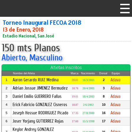
Torneo Inaugural FECOA 2018
13 de Enero, 2018
Estadio Nacional, San José
150 mts Planos
Abierto, Masculino
Atletas Inscritos
Nombre del Atleta
Marca
Nacimiento
Dorsal
Equipo
Aaron Gerardo RUIZ Medina
Adava
1
2
20.01
16/3/2001
Adrian Jossue JIMENEZ Bermudez
Adava
2
3
18.76
20/4/2001
Daniel Emilio GUERRERO Fallas
Adava
3
8
19.01
18/4/2003
Erick Fabricio GONZALEZ Cisneros
Adava
4
10
18.87
2/6/2002
Joseph Hossue RODRIGUEZ Picado
Adava
5
16
17.35
27/8/2000
Joser Yorjany GUTIERREZ Rojas
Adava
6
17
17.60
15/5/1998
Keylor Andrey GONZALEZ
Adava