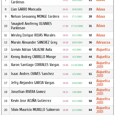
7
21
19.01
16/8/2002
Cardenas
Lian GARRO Moncada
Adava
8
23
20.01
19/8/2003
Nelson Geovanny MONGE Cordero
Adava
9
28
20.01
27/1/2002
Smaykell Annferny OLIVARES
Adava
10
31
17.60
17/12/2000
Parkinson
Wesley Enrique ROJAS Morales
Adava
11
32
18.05
23/1/2001
Marvin Alexander SANCHEZ Grey
Adevacoa
12
36
16.50
18/9/1994
Greivin Adrian SALAZAR Avila
Alajuelita
13
40
18.50
4/2/2001
Kenny Andrey CARRILLO Monge
Alajuelita
14
44
19.84
4/2/2004
Alajuelita
Aaron Santiago CORRALES Vargas
15
47
24.00
11/10/2004
2001
Alajuelita
Isaac Andres CHAVES Sanchez
16
51
15.00
4/5/2001
2001
Alajuelita
Jefry Alejandro GARCIA Vargas
17
53
18.94
24/8/2002
2001
Alajuelita
Jonathan RIVERA Gomez
18
54
18.21
5/8/2000
2001
Alajuelita
Kevin Jose ACUÑA Gutierrez
19
58
24.00
14/1/2000
2001
Alajuelita
Silvio Mauricio MURILLO Salmeron
20
64
18.00
12/5/2002
2001