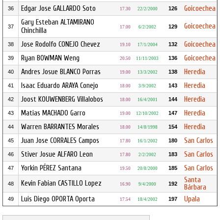
Edgar Jose GALLARDO Soto
Goicoechea
36
126
17.30
22/2/2000
Gary Esteban ALTAMIRANO
Goicoechea
37
129
17.00
6/2/2002
Chinchilla
Jose Rodolfo CONEJO Chevez
Goicoechea
38
132
19.10
17/1/2004
Ryan BOWMAN Weng
Goicoechea
39
136
20.50
11/11/2003
Andres Josue BLANCO Porras
Heredia
40
138
19.00
13/3/2002
Isaac Eduardo ARAYA Conejo
Heredia
41
143
18.00
3/9/2002
Joost KOUWENBERG Villalobos
Heredia
42
144
18.00
16/4/2001
Matias MACHADO Garro
Heredia
43
147
19.00
12/10/2002
Warren BARRANTES Morales
Heredia
44
154
18.00
14/8/1998
Juan Jose CORRALES Campos
San Carlos
45
180
17.80
16/1/2002
Stiver Josue ALFARO Leon
San Carlos
46
183
17.80
2/2/2002
Yorkin PÉREZ Santana
San Carlos
47
185
19.50
20/8/2000
Santa
Kevin Fabian CASTILLO Lopez
48
192
16.90
9/4/2000
Bárbara
Luis Diego OPORTA Oporta
Upala
49
197
17.54
18/4/2002