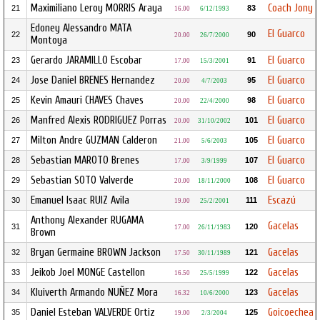
Maximiliano Leroy MORRIS Araya
Coach Jony
21
83
16.00
6/12/1993
Edoney Alessandro MATA
El Guarco
22
90
20.00
26/7/2000
Montoya
Gerardo JARAMILLO Escobar
El Guarco
23
91
17.00
15/3/2001
Jose Daniel BRENES Hernandez
El Guarco
24
95
20.00
4/7/2003
Kevin Amauri CHAVES Chaves
El Guarco
25
98
20.00
22/4/2000
Manfred Alexis RODRIGUEZ Porras
El Guarco
26
101
20.00
31/10/2002
Milton Andre GUZMAN Calderon
El Guarco
27
105
21.00
5/6/2003
Sebastian MAROTO Brenes
El Guarco
28
107
17.00
3/9/1999
Sebastian SOTO Valverde
El Guarco
29
108
20.00
18/11/2000
Emanuel Isaac RUIZ Avila
Escazú
30
111
19.00
25/2/2001
Anthony Alexander RUGAMA
Gacelas
31
120
17.00
26/11/1983
Brown
Bryan Germaine BROWN Jackson
Gacelas
32
121
17.50
30/11/1989
Jeikob Joel MONGE Castellon
Gacelas
33
122
16.50
25/5/1999
Kluiverth Armando NUÑEZ Mora
Gacelas
34
123
16.32
10/6/2000
Daniel Esteban VALVERDE Ortiz
Goicoechea
35
125
19.00
2/3/2004