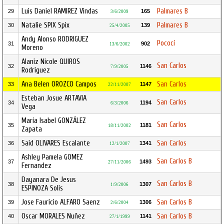
Luis Daniel RAMIREZ Vindas
Palmares B
29
165
3/6/2009
Natalie SPIX Spix
Palmares B
30
139
25/4/2005
Andy Alonso RODRIGUEZ
Pococí
31
902
13/6/2002
Moreno
Alaniz Nicole QUIROS
San Carlos
32
1146
7/9/2005
Rodriguez
Ana Belen OROZCO Campos
San Carlos
33
1147
22/11/2007
Esteban Josue ARTAVIA
San Carlos
34
1194
6/3/2006
Vega
María Isabel GONZÁLEZ
San Carlos
35
1181
18/11/2002
Zapata
Said OLIVARES Escalante
San Carlos
36
1341
12/1/2007
Ashley Pamela GOMEZ
San Carlos B
37
1493
27/11/2006
Fernandez
Dayanara De Jesus
San Carlos B
38
1307
1/9/2006
ESPINOZA Solis
Jose Fauricio ALFARO Saenz
San Carlos B
39
1306
2/6/2004
Oscar MORALES Nuñez
San Carlos B
40
1141
27/1/1999