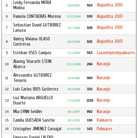
Leidy Fernanda MORA
Alajuelita 2001
5
924
19/6/2005
Molina
Pamela CONTRERAS Moreno
Alajuelita 2001
6
930
21/12/2009
Sebastian David GUTIERREZ
Alajuelita 2001
7
928
10/7/2009
Lanuza
Valery Viviana OLASO
Alajuelita 2001
8
925
28/2/2008
Contreras
Esteban OSES Campos
Casadelpienbpalmares
9
553
12/2/2004
Alanny Sharath STEIN
Naranjo
10
284
21/11/2008
Abarca
Alessandro GUTIERREZ
Naranjo
11
904
25/8/2006
Tenorio
Luis Carlos RIOS Gutierrez
Naranjo
12
332
29/4/2009
Luz Mariana ARGUELLO
Naranjo
13
1105
17/5/2009
Duarte
Mia LYNN Seidler
Naranjo
14
892
26/1/2007
Camila QUESADA Sancho
Palmares
15
150
30/5/2003
Cristopher JIMENEZ Carvajal
Palmares
16
163
14/10/2008
Emerson Daniel CALERO