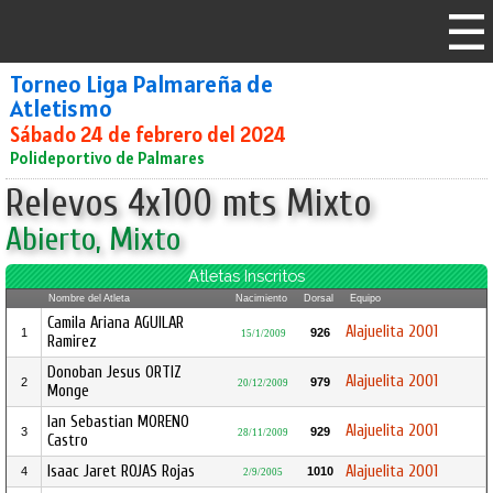
Torneo Liga Palmareña de
Atletismo
Sábado 24 de febrero del 2024
Polideportivo de Palmares
Relevos 4x100 mts Mixto
Abierto, Mixto
Atletas Inscritos
Nombre del Atleta
Nacimiento
Dorsal
Equipo
Camila Ariana AGUILAR
Alajuelita 2001
1
926
15/1/2009
Ramirez
Donoban Jesus ORTIZ
Alajuelita 2001
2
979
20/12/2009
Monge
Ian Sebastian MORENO
Alajuelita 2001
3
929
28/11/2009
Castro
Isaac Jaret ROJAS Rojas
Alajuelita 2001
4
1010
2/9/2005