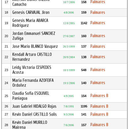
Palmares
17
158
18/7/2006
Camacho
Genesis CARVAJAL Jiron
Palmares
18
159
4/8/2006
Genesis Maria ABARCA
Palmares
19
1142
12/8/2005
Rodriguez
Jordan Emmanuel SANCHEZ
Palmares
20
160
27/6/2007
Zuñiga
Jose Mario BLANCO Vasquez
Palmares
21
137
26/3/1999
Kendall Arturo CASTILLO
Palmares
22
138
20/9/2004
Hernandez
Leidy Victoria CESPEDES
Palmares
23
548
18/1/1999
Acosta
Maria Fernanda AZOFEIFA
Palmares
24
140
19/1/2006
Ordoñez
Claudia Sofia ESQUIVEL
Palmares B
25
154
4/9/2005
Paniagua
Juan Gabriel HIDALGO Rojas
Palmares B
26
1195
7/8/1991
Kevin Daniel CASTILLO Solis
Palmares B
27
141
9/3/2006
Kevin Daniel MURILLO
Palmares B
28
157
7/6/2006
Mairena