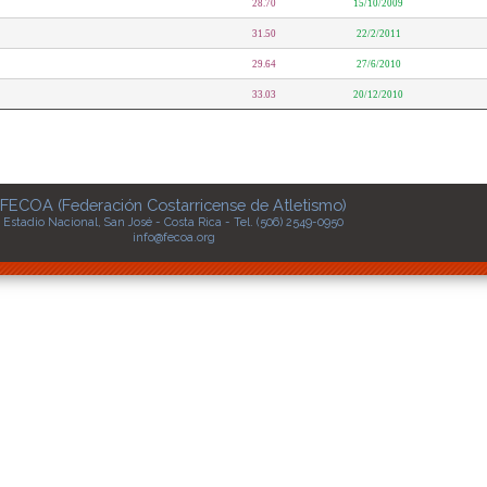
28.70
15/10/2009
31.50
22/2/2011
29.64
27/6/2010
33.03
20/12/2010
FECOA (Federación Costarricense de Atletismo)
Estadio Nacional, San José - Costa Rica - Tel. (506) 2549-0950
info@fecoa.org