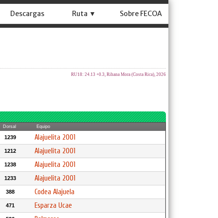
Descargas
Ruta ▼
Sobre FECOA
RU18: 24.13 +0.3, Rihana Mora (Costa Rica), 2026
Dorsal
Equipo
Alajuelita 2001
1239
Alajuelita 2001
1212
Alajuelita 2001
1238
Alajuelita 2001
1233
Codea Alajuela
388
Esparza Ucae
471