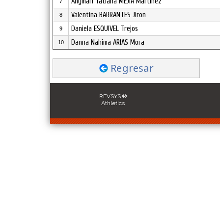
Ahymari Tatiana MEJIA Martínez
7
Valentina BARRANTES Jiron
8
Daniela ESQUIVEL Trejos
9
Danna Nahima ARIAS Mora
10
Regresar
REVSYS ®
Athletics