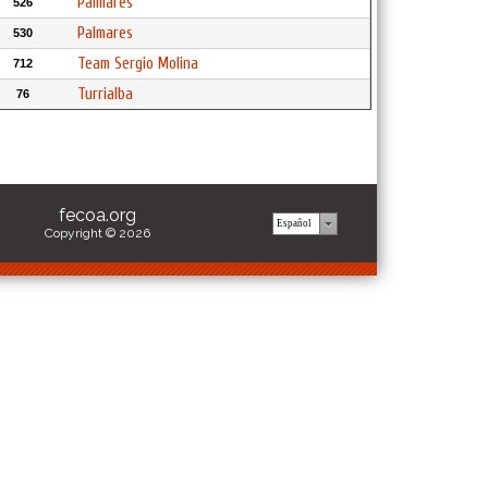
Palmares
526
Palmares
530
Team Sergio Molina
712
Turrialba
76
fecoa.org
Copyright © 2026