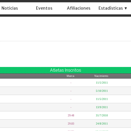
Noticias
Eventos
Afiliaciones
Estadísticas ▼
Atletas Inscritos
Marca
Nacimiento
-
11/5/2011
-
5/10/2011
-
11/5/2011
-
13/9/2011
29.48
31/7/2010
29.83
24/8/2011