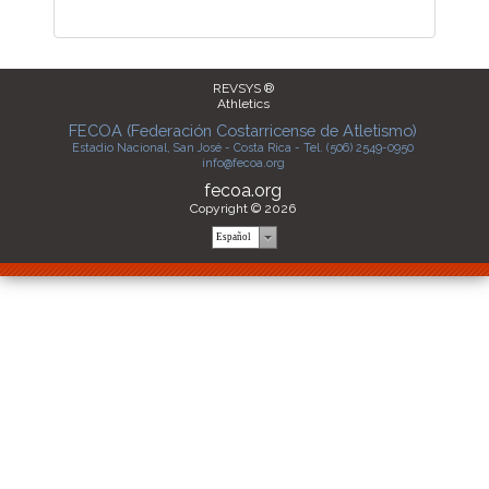
REVSYS ®
Athletics
FECOA (Federación Costarricense de Atletismo)
Estadio Nacional, San José - Costa Rica - Tel. (506) 2549-0950
info@fecoa.org
fecoa.org
Copyright © 2026