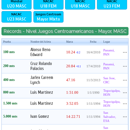
Mundial
NACAC
NACAC
NACAC
U20
MASC
U18
FEM
U18
MASC
U23
FEM
NACAC
Juegos Centroam
U23
MASC
Mayor
Mixto
Récords - Nivel Juegos Centroamericanos - Mayor, MASC
Prueba
Nombre del Atleta
Marca
Fecha
Lugar
Alonso Reno
Panamá,
100 mts
10.24
16/4/2010
-0.2
Edward
PAN
Cruz Rolando
Panamá,
200 mts
20.84
17/4/2010
+0.1
Palacios
PAN
Jarlex Careem
San Jose,
400 mts
47.16
11/3/2013
Lynch
CRC
Tegucigalpa,
Luis Martínez
800 mts
1:51.00
1/1/1990
HON
Tegucigalpa,
Luis Martínez
1.500 mts
3:52.05
1/11/1994
HON
San
Ivan Gomez
5.000 mts
14:22.71
1/11/1994
Salvador,
ESA
San