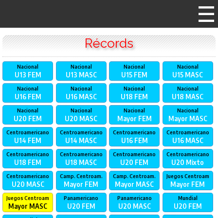
Récords
Nacional
Nacional
Nacional
Nacional
U13
FEM
U13
MASC
U15
FEM
U15
MASC
Nacional
Nacional
Nacional
Nacional
U16
FEM
U16
MASC
U18
FEM
U18
MASC
Nacional
Nacional
Nacional
Nacional
U20
FEM
U20
MASC
Mayor
FEM
Mayor
MASC
Centroamericano
Centroamericano
Centroamericano
Centroamericano
U14
FEM
U14
MASC
U16
FEM
U16
MASC
Centroamericano
Centroamericano
Centroamericano
Centroamericano
U18
FEM
U18
MASC
U20
FEM
U20
Mixto
Centroamericano
Camp. Centroam.
Camp. Centroam.
Juegos Centroam
U20
MASC
Mayor
FEM
Mayor
MASC
Mayor
FEM
Juegos Centroam
Panamericano
Panamericano
Mundial
Mayor
MASC
U20
FEM
U20
MASC
U20
FEM