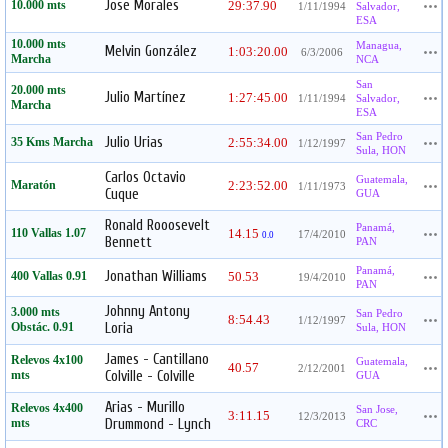
Jose Morales
10.000 mts
29:37.90
1/11/1994
Salvador,
ESA
10.000 mts
Managua,
Melvin González
1:03:20.00
6/3/2006
Marcha
NCA
San
20.000 mts
Julio Martínez
1:27:45.00
1/11/1994
Salvador,
Marcha
ESA
San Pedro
Julio Urias
35 Kms Marcha
2:55:34.00
1/12/1997
Sula, HON
Carlos Octavio
Guatemala,
Maratón
2:23:52.00
1/11/1973
Cuque
GUA
Ronald Rooosevelt
Panamá,
110 Vallas 1.07
14.15
17/4/2010
0.0
Bennett
PAN
Panamá,
Jonathan Williams
400 Vallas 0.91
50.53
19/4/2010
PAN
Johnny Antony
3.000 mts
San Pedro
8:54.43
1/12/1997
Obstác. 0.91
Loria
Sula, HON
James - Cantillano
Relevos 4x100
Guatemala,
40.57
2/12/2001
mts
Colville - Colville
GUA
Arias - Murillo
Relevos 4x400
San Jose,
3:11.15
12/3/2013
mts
Drummond - Lynch
CRC