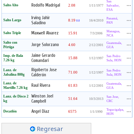
San
Rodolfo Madrigal
Salto Alto
2.08
1/11/1977
Salvador,
ESA
Irving Jahir
Panamá,
Salto Largo
8.19
16/4/2010
0.0
Saladino
PAN
Managua,
Maxwell Alvarez
Salto Triple
15.91
7/3/2006
NCA
Salto con
Guatemala,
Jorge Solorzano
4.60
2/12/2001
Pértiga
GUA
Jaime Gerardo
Imp. de Bala
San Pedro
15.88
1/12/1997
7.26 kg
Comandari
Sula, HON
Rigoberto Jose
Lanz. de
San Pedro
71.00
1/12/1997
Jabalina 800g
Calderón
Sula, HON
Lanz. de
Guatemala,
Raul Rivera
61.83
1/12/2001
Martillo 7.26 kg
GUA
Winston Joel
Lanz. de Disco 2
San Jose,
51.64
10/3/2013
kg
Campbell
CRC
Tegucigalpa,
Angel Diaz
Decatlón
6575
1/1/1990
HON
Regresar